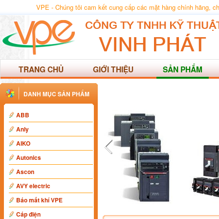
VPE - Chúng tôi cam kết cung cấp các mặt hàng chính hãng, chất
TRANG CHỦ
GIỚI THIỆU
SẢN PHẨM
DANH MỤC SẢN PHẨM
ABB
Anly
AIKO
Autonics
Ascon
AVY electric
Báo mất khí VPE
Cáp điện