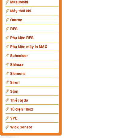
Mitsubishi
Máy thổi khí
Omron
RFS
Phụ kiện RFS
Phụ kiện máy in MAX
Schneider
Shimax
Siemens
Siren
Ston
Thiết bị đo
Tủ điện Tibox
VPE
Wick Sensor