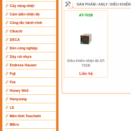
SẢN PHẨM
/
ANLY
/
ĐIỀU KHIỂN
Cây nâng nhiệt
Cảm biến nhiệt độ
AT-702B
Công tắc hành trình
Cikachi
DECA
Đèn công nghiệp
Dây rút nhựa
Điều khiển nhiệt độ AT-
Endress Hauser
702B
Liên hệ
Fuji
Fox
Honey Well
Hanyoung
LS
Màn hình Touchwin
Mikro