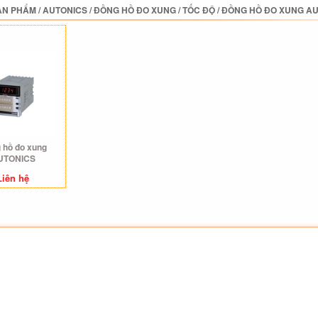
ẢN PHẨM
/
AUTONICS
/
ĐỒNG HỒ ĐO XUNG / TỐC ĐỘ
/
ĐỒNG HỒ ĐO XUNG A
 hồ đo xung
UTONICS
Liên hệ