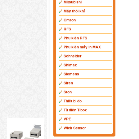
Mitsubishi
Máy thổi khí
Omron
RFS
Phụ kiện RFS
Phụ kiện máy in MAX
Schneider
Shimax
Siemens
Siren
Ston
Thiết bị đo
Tủ điện Tibox
VPE
Wick Sensor