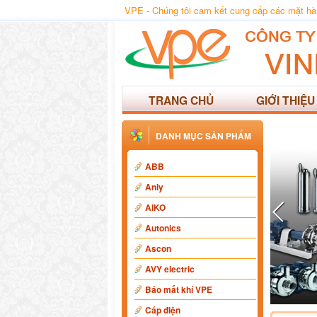
VPE - Chúng tôi cam kết cung cấp các mặt hàng
TRANG CHỦ
GIỚI THIỆU
DANH MỤC SẢN PHẨM
ABB
Anly
AIKO
Autonics
Ascon
AVY electric
Báo mất khí VPE
Cáp điện