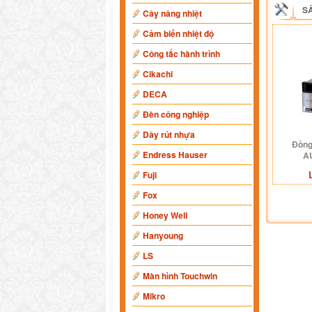
S
Cây nâng nhiệt
Cảm biến nhiệt độ
Công tắc hành trình
Cikachi
DECA
Đèn công nghiệp
Dây rút nhựa
Đồng
Endress Hauser
A
Fuji
Fox
Honey Well
Hanyoung
LS
Màn hình Touchwin
Mikro