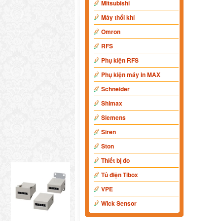
Mitsubishi
Máy thổi khí
Omron
RFS
Phụ kiện RFS
Phụ kiện máy in MAX
Schneider
Shimax
Siemens
Siren
Ston
Thiết bị đo
Tủ điện Tibox
VPE
Wick Sensor