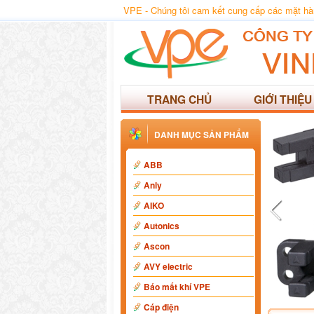
VPE - Chúng tôi cam kết cung cấp các mặt hàng
TRANG CHỦ
GIỚI THIỆU
DANH MỤC SẢN PHẨM
ABB
Anly
AIKO
Autonics
Ascon
AVY electric
Báo mất khí VPE
Cáp điện