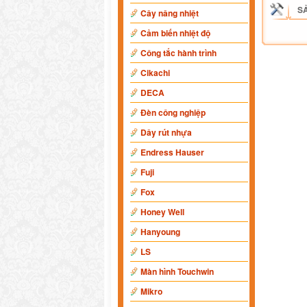
S
Cây nâng nhiệt
Cảm biến nhiệt độ
Công tắc hành trình
Cikachi
DECA
Đèn công nghiệp
Dây rút nhựa
Endress Hauser
Fuji
Fox
Honey Well
Hanyoung
LS
Màn hình Touchwin
Mikro