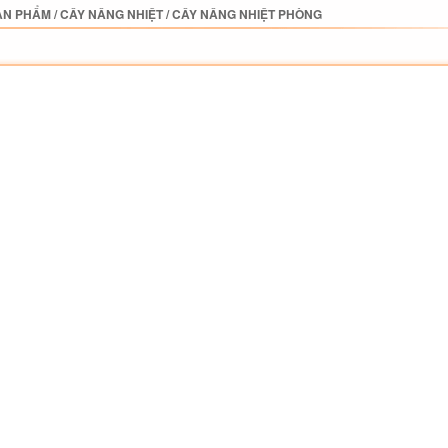
ẢN PHẨM
/
CÂY NÂNG NHIỆT
/
CÂY NÂNG NHIỆT PHÒNG