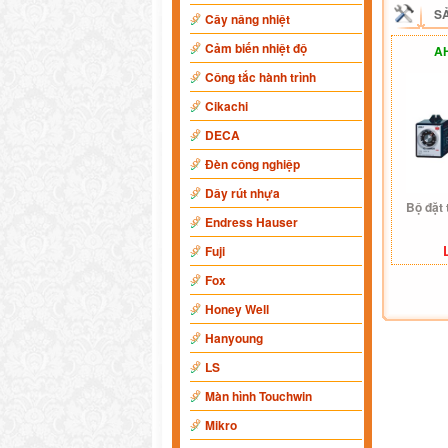
S
Cây nâng nhiệt
Cảm biến nhiệt độ
AH
Công tắc hành trình
Cikachi
DECA
Đèn công nghiệp
Dây rút nhựa
Bộ đặt 
Endress Hauser
Fuji
Fox
Honey Well
Hanyoung
LS
Màn hình Touchwin
Mikro