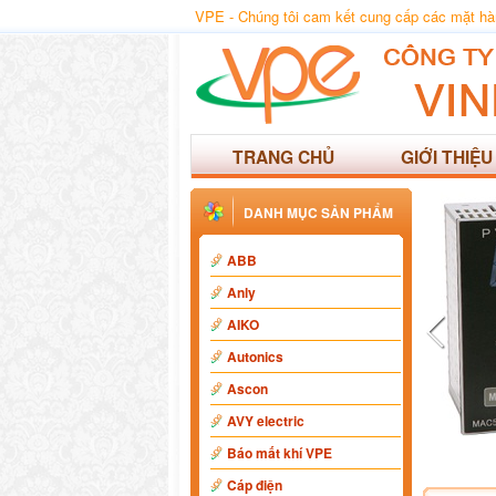
VPE - Chúng tôi cam kết cung cấp các mặt hàng
TRANG CHỦ
GIỚI THIỆU
DANH MỤC SẢN PHẨM
ABB
Anly
AIKO
Autonics
Ascon
AVY electric
Báo mất khí VPE
Cáp điện