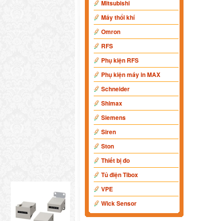
Mitsubishi
Máy thổi khí
Omron
RFS
Phụ kiện RFS
Phụ kiện máy in MAX
Schneider
Shimax
Siemens
Siren
Ston
Thiết bị đo
Tủ điện Tibox
VPE
Wick Sensor