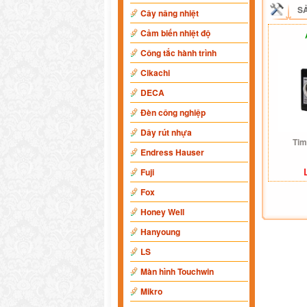
S
Cây nâng nhiệt
Cảm biến nhiệt độ
Công tắc hành trình
Cikachi
DECA
Đèn công nghiệp
Dây rút nhựa
Tim
Endress Hauser
Fuji
Fox
Honey Well
Hanyoung
LS
Màn hình Touchwin
Mikro