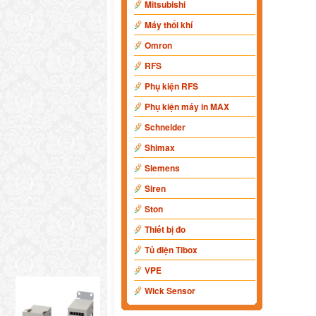
Mitsubishi
Máy thổi khí
Omron
RFS
Phụ kiện RFS
Phụ kiện máy in MAX
Schneider
Shimax
Siemens
Siren
Ston
Thiết bị đo
Tủ điện Tibox
VPE
Wick Sensor