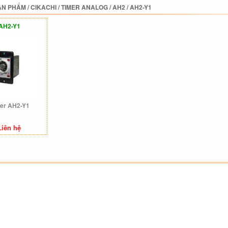
ẢN PHẨM
/
CIKACHI
/
TIMER ANALOG
/
AH2
/
AH2-Y1
AH2-Y1
er AH2-Y1
Liên hệ