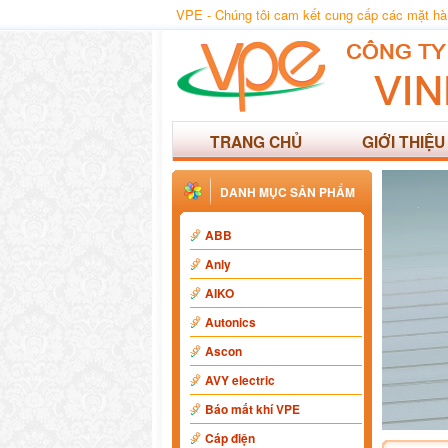
VPE - Chúng tôi cam kết cung cấp các mặt hàng
TRANG CHỦ
GIỚI THIỆU
DANH MỤC SẢN PHẨM
ABB
Anly
AIKO
Autonics
Ascon
AVY electric
Báo mất khí VPE
Cáp điện