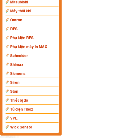
Mitsubishi
Máy thổi khí
Omron
RFS
Phụ kiện RFS
Phụ kiện máy in MAX
Schneider
Shimax
Siemens
Siren
Ston
Thiết bị đo
Tủ điện Tibox
VPE
Wick Sensor