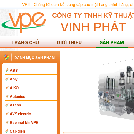
VPE - Chúng tôi cam kết cung cấp các mặt hàng chính hãng, chất
TRANG CHỦ
GIỚI THIỆU
SẢN PHẨM
DANH MỤC SẢN PHẨM
ABB
Anly
AIKO
Autonics
Ascon
AVY electric
Báo mất khí VPE
Cáp điện