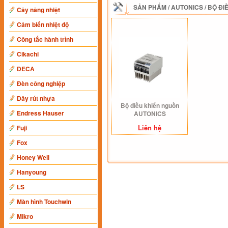
SẢN PHẨM
/
AUTONICS
/
BỘ ĐI
Cây nâng nhiệt
Cảm biến nhiệt độ
Công tắc hành trình
Cikachi
DECA
Đèn công nghiệp
Dây rút nhựa
Bộ điều khiển nguồn
Endress Hauser
AUTONICS
Liên hệ
Fuji
Fox
Honey Well
Hanyoung
LS
Màn hình Touchwin
Mikro