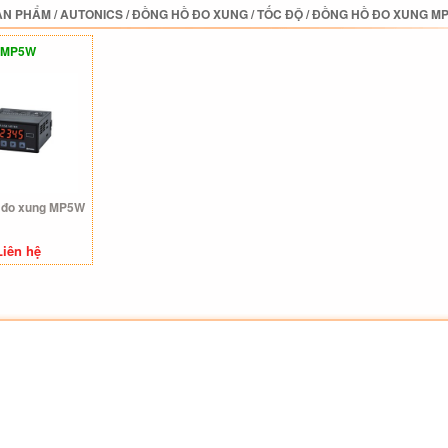
ẢN PHẨM
/
AUTONICS
/
ĐỒNG HỒ ĐO XUNG / TỐC ĐỘ
/
ĐỒNG HỒ ĐO XUNG MP
MP5W
 đo xung MP5W
Liên hệ