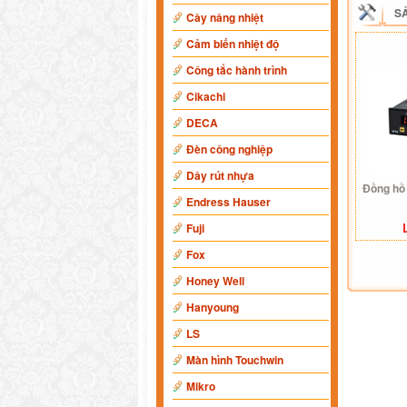
S
Cây nâng nhiệt
Cảm biến nhiệt độ
Công tắc hành trình
Cikachi
DECA
Đèn công nghiệp
Dây rút nhựa
Đồng hồ
Endress Hauser
Fuji
Fox
Honey Well
Hanyoung
LS
Màn hình Touchwin
Mikro