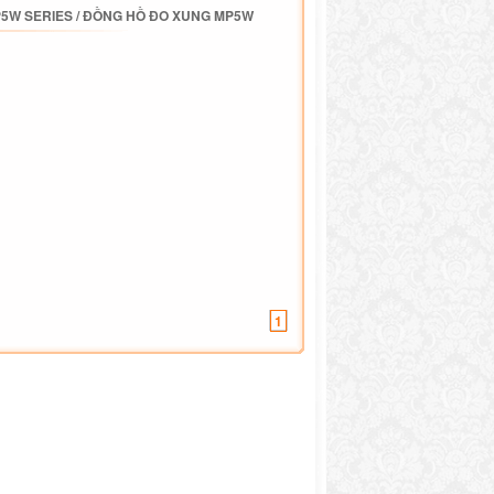
5W SERIES
/
ĐỒNG HỒ ĐO XUNG MP5W
1