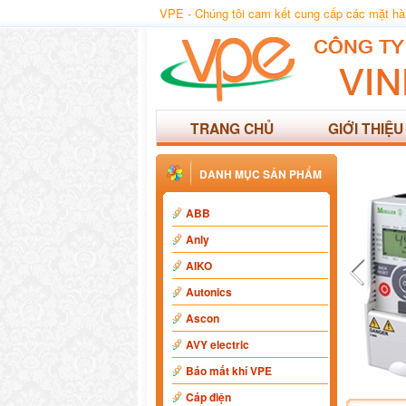
VPE - Chúng tôi cam kết cung cấp các mặt hàng
TRANG CHỦ
GIỚI THIỆU
DANH MỤC SẢN PHẨM
ABB
Anly
AIKO
Autonics
Ascon
AVY electric
Báo mất khí VPE
Cáp điện