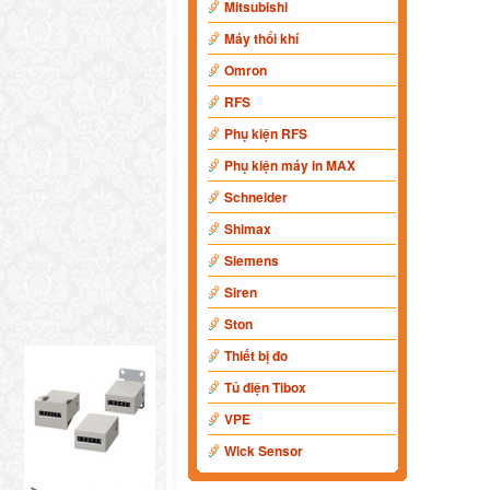
Mitsubishi
Máy thổi khí
Omron
RFS
Phụ kiện RFS
Phụ kiện máy in MAX
Schneider
Shimax
Siemens
Siren
Ston
Thiết bị đo
Tủ điện Tibox
VPE
Wick Sensor