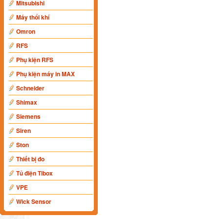
Mitsubishi
Máy thổi khí
Omron
RFS
Phụ kiện RFS
Phụ kiện máy in MAX
Schneider
Shimax
Siemens
Siren
Ston
Thiết bị đo
Tủ điện Tibox
VPE
Wick Sensor