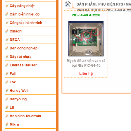
SẢN PHẨM
/
PHỤ KIỆN RFS
/
MẠ
Cây nâng nhiệt
VAN XẢ BỤI RFS PIC-64-40 AC2
Cảm biến nhiệt độ
PIC-64-40 AC220
Công tắc hành trình
Cikachi
DECA
Đèn công nghiệp
Dây rút nhựa
Mạch điều khiển van xả
Endress Hauser
bụi Rfs PIC-64-40
AC220v
Liên hệ
Fuji
Fox
Honey Well
Hanyoung
LS
Màn hình Touchwin
Mikro