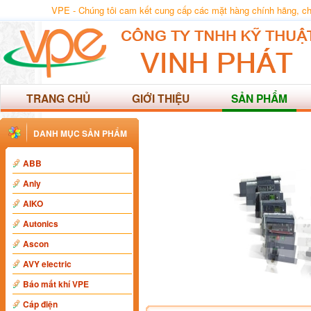
VPE - Chúng tôi cam kết cung cấp các mặt hàng chính hãng, chất
TRANG CHỦ
GIỚI THIỆU
SẢN PHẨM
DANH MỤC SẢN PHẨM
ABB
Anly
AIKO
Autonics
Ascon
AVY electric
Báo mất khí VPE
Cáp điện