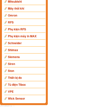
Mitsubishi
Máy thổi khí
Omron
RFS
Phụ kiện RFS
Phụ kiện máy in MAX
Schneider
Shimax
Siemens
Siren
Ston
Thiết bị đo
Tủ điện Tibox
VPE
Wick Sensor