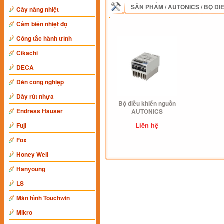
SẢN PHẨM
/
AUTONICS
/
BỘ ĐI
Cây nâng nhiệt
Cảm biến nhiệt độ
Công tắc hành trình
Cikachi
DECA
Đèn công nghiệp
Dây rút nhựa
Bộ điều khiển nguồn
Endress Hauser
AUTONICS
Liên hệ
Fuji
Fox
Honey Well
Hanyoung
LS
Màn hình Touchwin
Mikro