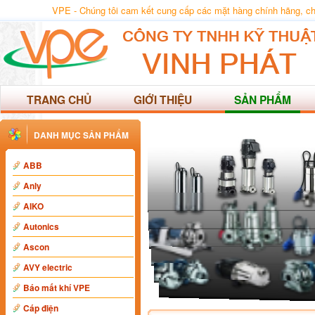
VPE - Chúng tôi cam kết cung cấp các mặt hàng chính hãng, chất
TRANG CHỦ
GIỚI THIỆU
SẢN PHẨM
DANH MỤC SẢN PHẨM
ABB
Anly
AIKO
Autonics
Ascon
AVY electric
Báo mất khí VPE
Cáp điện