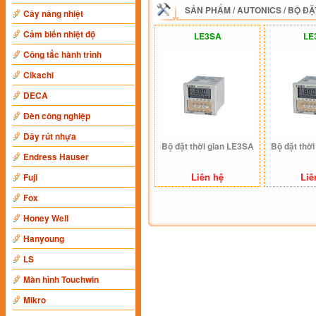
SẢN PHẨM
/
AUTONICS
/
BỘ ĐẶ
Cây nâng nhiệt
Cảm biến nhiệt độ
LE3SA
LE
Công tắc hành trình
Cikachi
DECA
Đèn công nghiệp
Dây rút nhựa
Bộ đặt thời gian LE3SA
Bộ đặt thờ
Endress Hauser
Liên hệ
Liê
Fuji
Fox
Honey Well
Hanyoung
LS
Màn hình Touchwin
Mikro