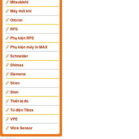
Mitsubishi
Máy thổi khí
Omron
RFS
Phụ kiện RFS
Phụ kiện máy in MAX
Schneider
Shimax
Siemens
Siren
Ston
Thiết bị đo
Tủ điện Tibox
VPE
Wick Sensor