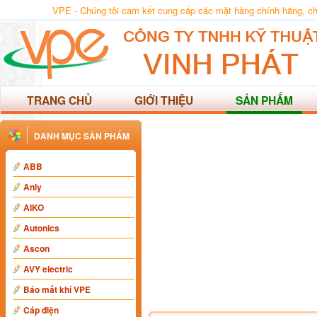
VPE - Chúng tôi cam kết cung cấp các mặt hàng chính hãng, chất
TRANG CHỦ
GIỚI THIỆU
SẢN PHẨM
DANH MỤC SẢN PHẨM
ABB
Anly
AIKO
Autonics
Ascon
AVY electric
Báo mất khí VPE
Cáp điện