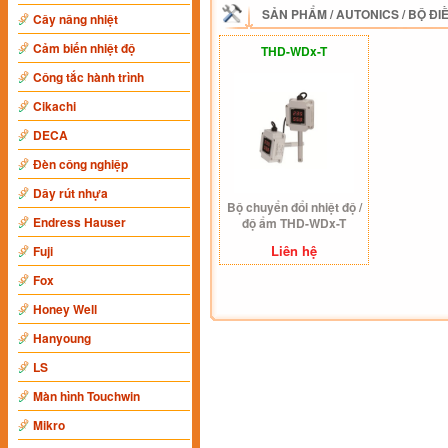
SẢN PHẨM
/
AUTONICS
/
BỘ ĐI
Cây nâng nhiệt
Cảm biến nhiệt độ
THD-WDx-T
Công tắc hành trình
Cikachi
DECA
Đèn công nghiệp
Dây rút nhựa
Bộ chuyển đổi nhiệt độ /
Endress Hauser
độ ẩm THD-WDx-T
Liên hệ
Fuji
Fox
Honey Well
Hanyoung
LS
Màn hình Touchwin
Mikro