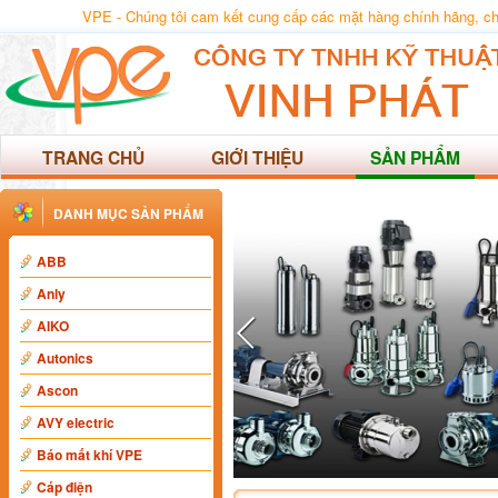
VPE - Chúng tôi cam kết cung cấp các mặt hàng chính hãng, chất
TRANG CHỦ
GIỚI THIỆU
SẢN PHẨM
DANH MỤC SẢN PHẨM
ABB
Anly
AIKO
Autonics
Ascon
AVY electric
Báo mất khí VPE
Cáp điện