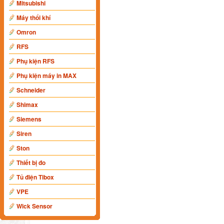
Mitsubishi
Máy thổi khí
Omron
RFS
Phụ kiện RFS
Phụ kiện máy in MAX
Schneider
Shimax
Siemens
Siren
Ston
Thiết bị đo
Tủ điện Tibox
VPE
Wick Sensor