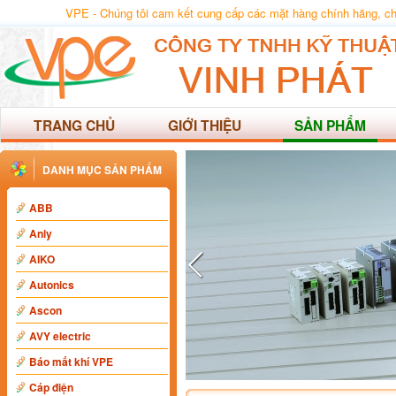
VPE - Chúng tôi cam kết cung cấp các mặt hàng chính hãng, chất
TRANG CHỦ
GIỚI THIỆU
SẢN PHẨM
DANH MỤC SẢN PHẨM
ABB
Anly
AIKO
Autonics
Ascon
AVY electric
Báo mất khí VPE
Cáp điện