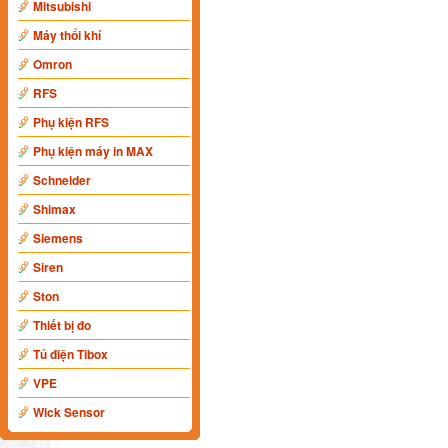
Mitsubishi
Máy thổi khí
Omron
RFS
Phụ kiện RFS
Phụ kiện máy in MAX
Schneider
Shimax
Siemens
Siren
Ston
Thiết bị đo
Tủ điện Tibox
VPE
Wick Sensor