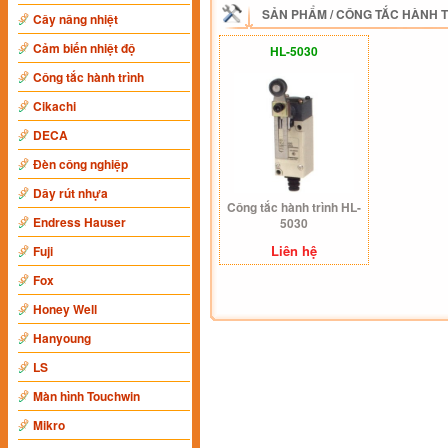
SẢN PHẨM
/
CÔNG TẮC HÀNH 
Cây nâng nhiệt
Cảm biến nhiệt độ
HL-5030
Công tắc hành trình
Cikachi
DECA
Đèn công nghiệp
Dây rút nhựa
Công tắc hành trình HL-
Endress Hauser
5030
Liên hệ
Fuji
Fox
Honey Well
Hanyoung
LS
Màn hình Touchwin
Mikro