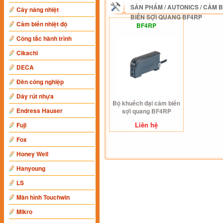
SẢN PHẨM
/
AUTONICS
/
CẢM B
Cây nâng nhiệt
BIẾN SỢI QUANG BF4RP
Cảm biến nhiệt độ
BF4RP
Công tắc hành trình
Cikachi
DECA
Đèn công nghiệp
Dây rút nhựa
Bộ khuếch đại cảm biến
Endress Hauser
sợi quang BF4RP
Liên hệ
Fuji
Fox
Honey Well
Hanyoung
LS
Màn hình Touchwin
Mikro