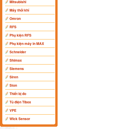
Mitsubishi
Máy thổi khí
Omron
RFS
Phụ kiện RFS
Phụ kiện máy in MAX
Schneider
Shimax
Siemens
Siren
Ston
Thiết bị đo
Tủ điện Tibox
VPE
Wick Sensor