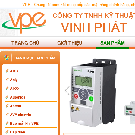
VPE - Chúng tôi cam kết cung cấp các mặt hàng chính hãng, chất
TRANG CHỦ
GIỚI THIỆU
SẢN PHẨM
DANH MỤC SẢN PHẨM
ABB
Anly
AIKO
Autonics
Ascon
AVY electric
Báo mất khí VPE
Cáp điện