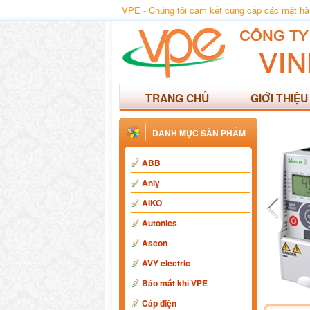
VPE - Chúng tôi cam kết cung cấp các mặt hàng
TRANG CHỦ
GIỚI THIỆU
DANH MỤC SẢN PHẨM
ABB
Anly
AIKO
Autonics
Ascon
AVY electric
Báo mất khí VPE
Cáp điện