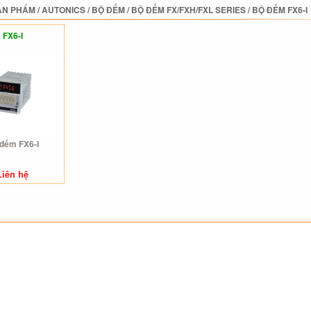
ẢN PHẨM
/
AUTONICS
/
BỘ ĐẾM
/
BỘ ĐẾM FX/FXH/FXL SERIES
/
BỘ ĐẾM FX6-I
FX6-I
đếm FX6-I
Liên hệ