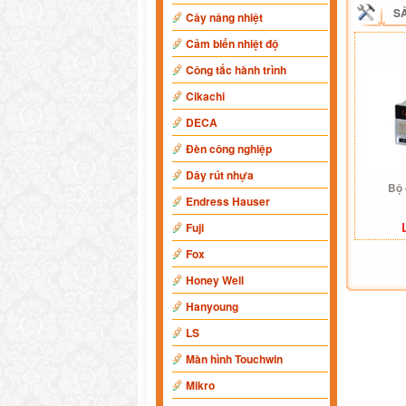
S
Cây nâng nhiệt
Cảm biến nhiệt độ
Công tắc hành trình
Cikachi
DECA
Đèn công nghiệp
Dây rút nhựa
Bộ 
Endress Hauser
Fuji
Fox
Honey Well
Hanyoung
LS
Màn hình Touchwin
Mikro