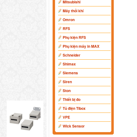
Mitsubishi
Máy thổi khí
Omron
RFS
Phụ kiện RFS
Phụ kiện máy in MAX
Schneider
Shimax
Siemens
Siren
Ston
Thiết bị đo
Tủ điện Tibox
VPE
Wick Sensor