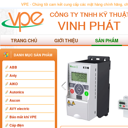
VPE - Chúng tôi cam kết cung cấp các mặt hàng chính hãng, chất
TRANG CHỦ
GIỚI THIỆU
SẢN PHẨM
DANH MỤC SẢN PHẨM
ABB
Anly
AIKO
Autonics
Ascon
AVY electric
Báo mất khí VPE
Cáp điện