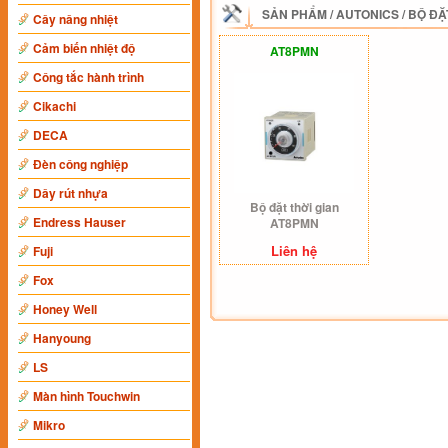
SẢN PHẨM
/
AUTONICS
/
BỘ ĐẶ
Cây nâng nhiệt
Cảm biến nhiệt độ
AT8PMN
Công tắc hành trình
Cikachi
DECA
Đèn công nghiệp
Dây rút nhựa
Bộ đặt thời gian
Endress Hauser
AT8PMN
Liên hệ
Fuji
Fox
Honey Well
Hanyoung
LS
Màn hình Touchwin
Mikro