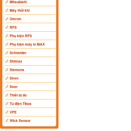
Mitsubishi
Máy thổi khí
Omron
RFS
Phụ kiện RFS
Phụ kiện máy in MAX
Schneider
Shimax
Siemens
Siren
Ston
Thiết bị đo
Tủ điện Tibox
VPE
Wick Sensor