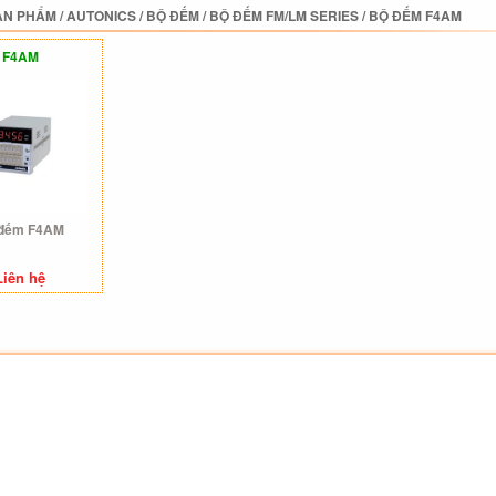
ẢN PHẨM
/
AUTONICS
/
BỘ ĐẾM
/
BỘ ĐẾM FM/LM SERIES
/
BỘ ĐẾM F4AM
F4AM
đếm F4AM
Liên hệ