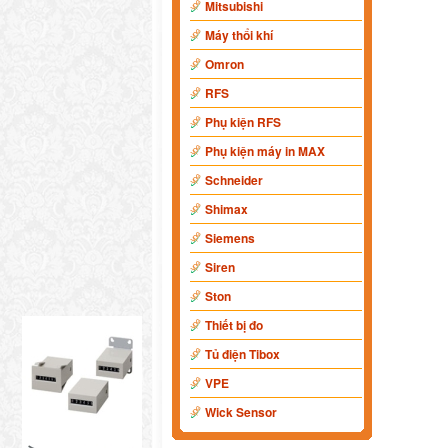
Mitsubishi
Máy thổi khí
Omron
RFS
Phụ kiện RFS
Phụ kiện máy in MAX
Schneider
Shimax
Siemens
Siren
Ston
Thiết bị đo
Tủ điện Tibox
VPE
Wick Sensor