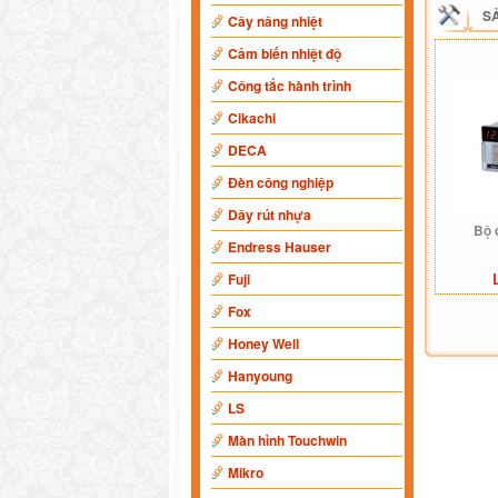
S
Cây nâng nhiệt
Cảm biến nhiệt độ
Công tắc hành trình
Cikachi
DECA
Đèn công nghiệp
Dây rút nhựa
Bộ 
Endress Hauser
Fuji
Fox
Honey Well
Hanyoung
LS
Màn hình Touchwin
Mikro