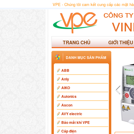
VPE - Chúng tôi cam kết cung cấp các mặt hàng
TRANG CHỦ
GIỚI THIỆU
DANH MỤC SẢN PHẨM
ABB
Anly
AIKO
Autonics
Ascon
AVY electric
Báo mất khí VPE
Cáp điện