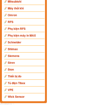
Mitsubishi
Máy thổi khí
Omron
RFS
Phụ kiện RFS
Phụ kiện máy in MAX
Schneider
Shimax
Siemens
Siren
Ston
Thiết bị đo
Tủ điện Tibox
VPE
Wick Sensor