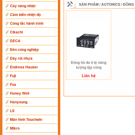
SẢN PHẨM
/
AUTONICS
/
ĐỒNG 
Cây nâng nhiệt
Cảm biến nhiệt độ
Công tắc hành trình
Cikachi
DECA
Đèn công nghiệp
Dây rút nhựa
Đồng hồ đo tỉ lệ năng
Endress Hauser
lượng lặp vòng
AUTONICS
Liên hệ
Fuji
Fox
Honey Well
Hanyoung
LS
Màn hình Touchwin
Mikro