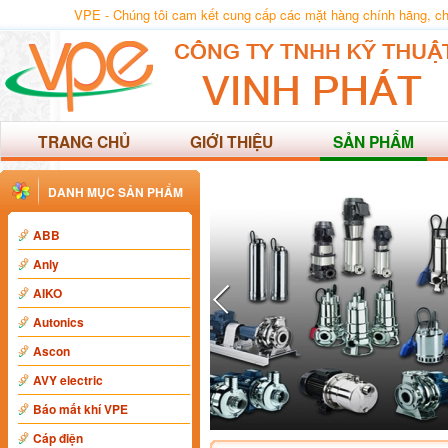
VPE - Chúng tôi cam kết cung cấp các mặt hàng chính hãng, chất
TRANG CHỦ
GIỚI THIỆU
SẢN PHẨM
DANH MỤC SẢN PHẨM
ABB
Anly
AIKO
Autonics
Ascon
AVY electric
Báo mất khí VPE
Cáp điện