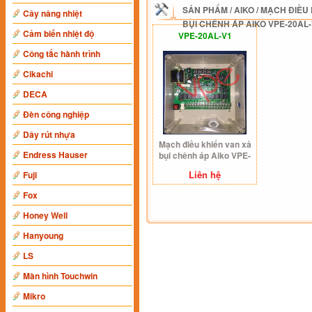
SẢN PHẨM
/
AIKO
/
MẠCH ĐIỀU 
Cây nâng nhiệt
BỤI CHÊNH ÁP AIKO VPE-20AL
Cảm biến nhiệt độ
VPE-20AL-V1
Công tắc hành trình
Cikachi
DECA
Đèn công nghiệp
Dây rút nhựa
Mạch điều khiển van xả
Endress Hauser
bụi chênh áp Aiko VPE-
20AL-V1
Liên hệ
Fuji
Fox
Honey Well
Hanyoung
LS
Màn hình Touchwin
Mikro