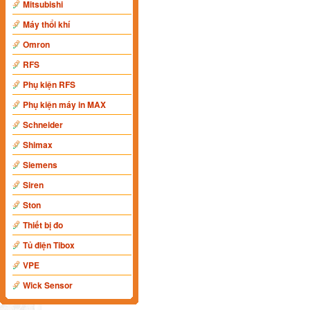
Mitsubishi
Máy thổi khí
Omron
RFS
Phụ kiện RFS
Phụ kiện máy in MAX
Schneider
Shimax
Siemens
Siren
Ston
Thiết bị đo
Tủ điện Tibox
VPE
Wick Sensor