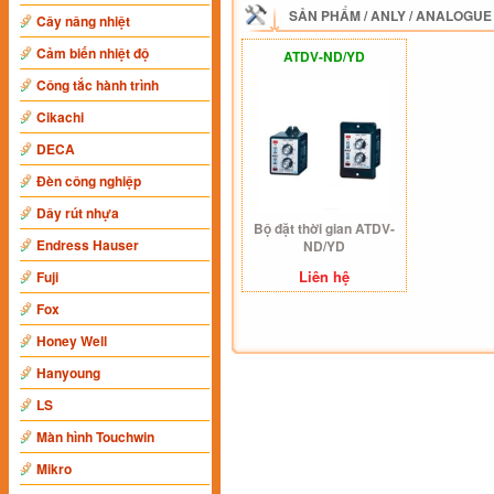
SẢN PHẨM
/
ANLY
/
ANALOGUE
Cây nâng nhiệt
Cảm biến nhiệt độ
ATDV-ND/YD
Công tắc hành trình
Cikachi
DECA
Đèn công nghiệp
Dây rút nhựa
Bộ đặt thời gian ATDV-
Endress Hauser
ND/YD
Liên hệ
Fuji
Fox
Honey Well
Hanyoung
LS
Màn hình Touchwin
Mikro