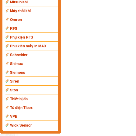
Mitsubishi
Máy thổi khí
Omron
RFS
Phụ kiện RFS
Phụ kiện máy in MAX
Schneider
Shimax
Siemens
Siren
Ston
Thiết bị đo
Tủ điện Tibox
VPE
Wick Sensor