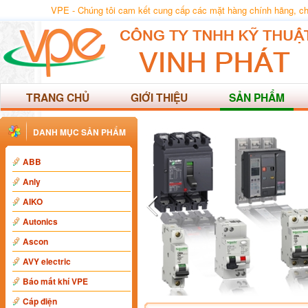
VPE - Chúng tôi cam kết cung cấp các mặt hàng chính hãng, chất
TRANG CHỦ
GIỚI THIỆU
SẢN PHẨM
DANH MỤC SẢN PHẨM
ABB
Anly
AIKO
Autonics
Ascon
AVY electric
Báo mất khí VPE
Cáp điện