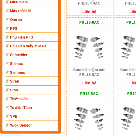
Mitsubishi
PRL30-10AC
PRL3
Máy thổi khí
Liên hệ
Liê
Omron
PRL18-8AC
PRL1
RFS
Phụ kiện RFS
Phụ kiện máy in MAX
Schneider
Shimax
Cảm biến tiệm cận
Cảm biến
Siemens
PRL18-8AC
PRL1
Siren
Liên hệ
Liê
Ston
PR18-5AO
PR1
Thiết bị đo
Tủ điện Tibox
VPE
Wick Sensor