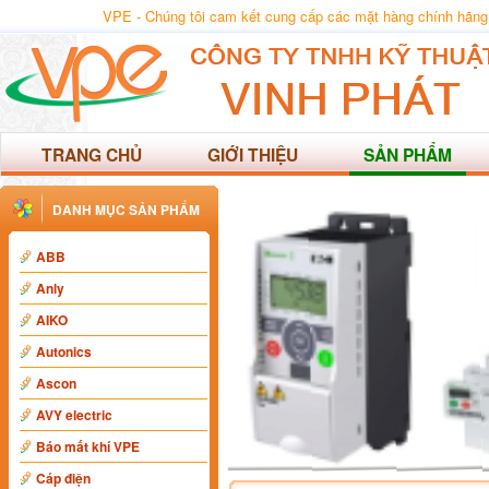
VPE - Chúng tôi cam kết cung cấp các mặt hàng chính hãng, chất
TRANG CHỦ
GIỚI THIỆU
SẢN PHẨM
DANH MỤC SẢN PHẨM
ABB
Anly
AIKO
Autonics
Ascon
AVY electric
Báo mất khí VPE
Cáp điện