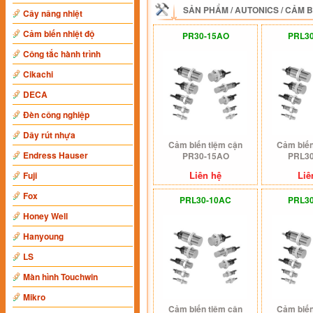
SẢN PHẨM
/
AUTONICS
/
CẢM B
Cây nâng nhiệt
Cảm biến nhiệt độ
PR30-15AO
PRL3
Công tắc hành trình
Cikachi
DECA
Đèn công nghiệp
Dây rút nhựa
Cảm biến tiệm cận
Cảm biến
Endress Hauser
PR30-15AO
PRL3
Liên hệ
Liê
Fuji
Fox
PRL30-10AC
PRL3
Honey Well
Hanyoung
LS
Màn hình Touchwin
Mikro
Cảm biến tiệm cận
Cảm biến