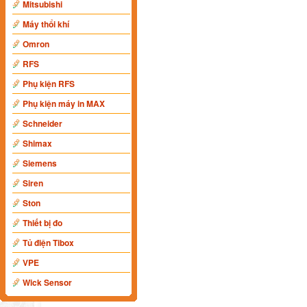
Mitsubishi
Máy thổi khí
Omron
RFS
Phụ kiện RFS
Phụ kiện máy in MAX
Schneider
Shimax
Siemens
Siren
Ston
Thiết bị đo
Tủ điện Tibox
VPE
Wick Sensor