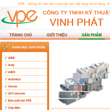
VPE - Chúng tôi cam kết cung cấp các mặt hàng chính hãng, chất
TRANG CHỦ
GIỚI THIỆU
SẢN PHẨM
DANH MỤC SẢN PHẨM
ABB
Anly
AIKO
Autonics
Ascon
AVY electric
Báo mất khí VPE
Cáp điện