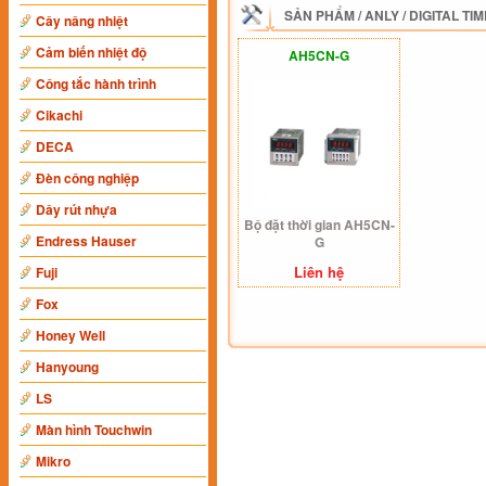
SẢN PHẨM
/
ANLY
/
DIGITAL TI
Cây nâng nhiệt
Cảm biến nhiệt độ
AH5CN-G
Công tắc hành trình
Cikachi
DECA
Đèn công nghiệp
Dây rút nhựa
Bộ đặt thời gian AH5CN-
Endress Hauser
G
Liên hệ
Fuji
Fox
Honey Well
Hanyoung
LS
Màn hình Touchwin
Mikro