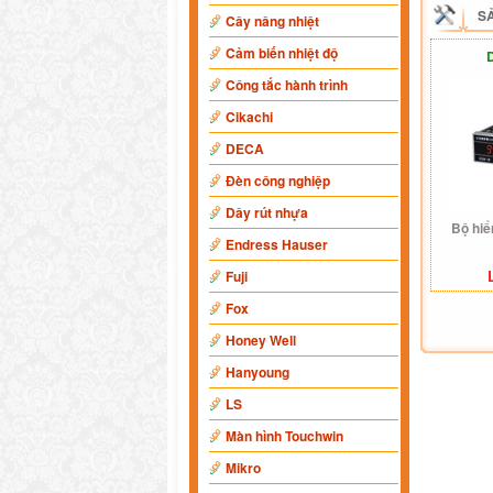
S
Cây nâng nhiệt
Cảm biến nhiệt độ
Công tắc hành trình
Cikachi
DECA
Đèn công nghiệp
Dây rút nhựa
Bộ hiể
Endress Hauser
Fuji
Fox
Honey Well
Hanyoung
LS
Màn hình Touchwin
Mikro