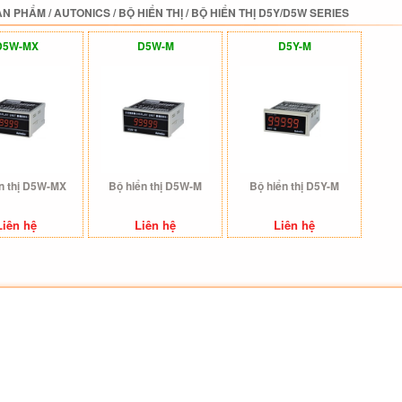
ẢN PHẨM
/
AUTONICS
/
BỘ HIỂN THỊ
/
BỘ HIỂN THỊ D5Y/D5W SERIES
D5W-MX
D5W-M
D5Y-M
n thị D5W-MX
Bộ hiển thị D5W-M
Bộ hiển thị D5Y-M
Liên hệ
Liên hệ
Liên hệ