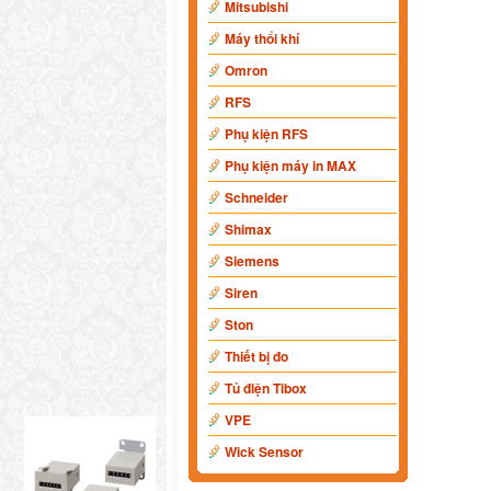
Mitsubishi
Máy thổi khí
Omron
RFS
Phụ kiện RFS
Phụ kiện máy in MAX
Schneider
Shimax
Siemens
Siren
Ston
Thiết bị đo
Tủ điện Tibox
VPE
Wick Sensor