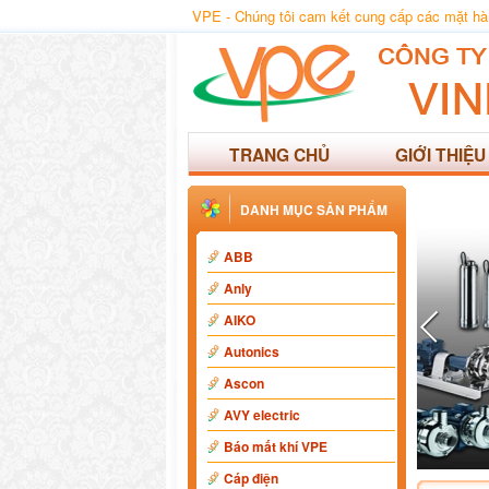
VPE - Chúng tôi cam kết cung cấp các mặt hàng
TRANG CHỦ
GIỚI THIỆU
DANH MỤC SẢN PHẨM
ABB
Anly
AIKO
Autonics
Ascon
AVY electric
Báo mất khí VPE
Cáp điện