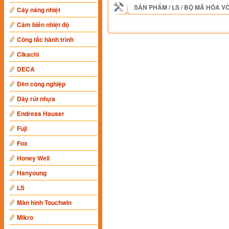
SẢN PHẨM
/
LS
/
BỘ MÃ HÓA V
Cây nâng nhiệt
Cảm biến nhiệt độ
Công tắc hành trình
Cikachi
DECA
Đèn công nghiệp
Dây rút nhựa
Endress Hauser
Fuji
Fox
Honey Well
Hanyoung
LS
Màn hình Touchwin
Mikro