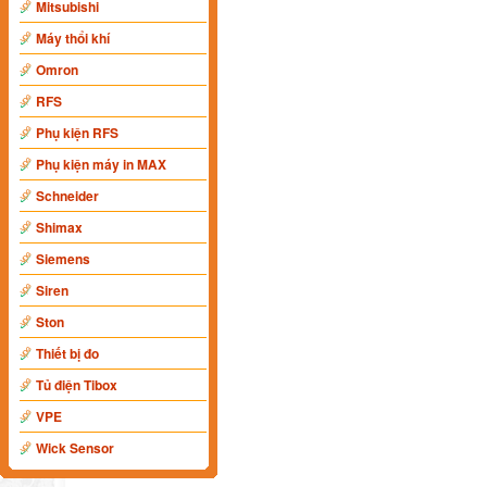
Mitsubishi
Máy thổi khí
Omron
RFS
Phụ kiện RFS
Phụ kiện máy in MAX
Schneider
Shimax
Siemens
Siren
Ston
Thiết bị đo
Tủ điện Tibox
VPE
Wick Sensor