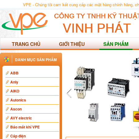
VPE - Chúng tôi cam kết cung cấp các mặt hàng chính hãng, chất
TRANG CHỦ
GIỚI THIỆU
SẢN PHẨM
DANH MỤC SẢN PHẨM
ABB
Anly
AIKO
Autonics
Ascon
AVY electric
Báo mất khí VPE
Cáp điện