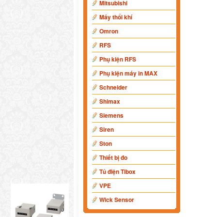
Mitsubishi
Máy thổi khí
Omron
RFS
Phụ kiện RFS
Phụ kiện máy in MAX
Schneider
Shimax
Siemens
Siren
Ston
Thiết bị đo
Tủ điện Tibox
VPE
Wick Sensor