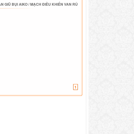
N GIŨ BỤI AIKO
/
MẠCH ĐIỀU KHIỂN VAN RỦ
1