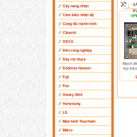
S
Cây nâng nhiệt
BỤ
Cảm biến nhiệt độ
VP
Công tắc hành trình
Cikachi
DECA
Đèn công nghiệp
Dây rút nhựa
Mạch đi
Endress Hauser
bụi Aik
Fuji
Fox
Honey Well
Hanyoung
LS
Màn hình Touchwin
Mikro