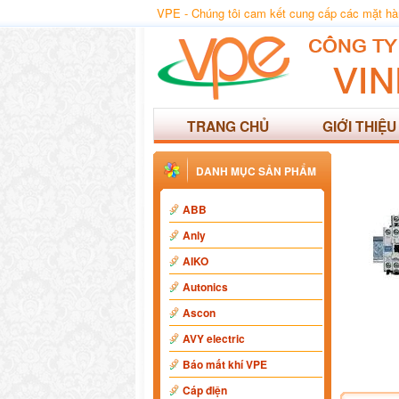
VPE - Chúng tôi cam kết cung cấp các mặt hàng
TRANG CHỦ
GIỚI THIỆU
DANH MỤC SẢN PHẨM
ABB
Anly
AIKO
Autonics
Ascon
AVY electric
Báo mất khí VPE
Cáp điện