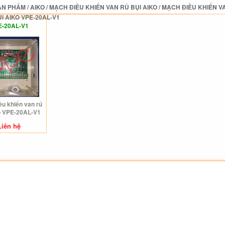
ẢN PHẨM
/
AIKO
/
MẠCH ĐIỀU KHIỂN VAN RỦ BỤI AIKO
/
MẠCH ĐIỀU KHIỂN VA
I AIKO VPE-20AL-V1
E-20AL-V1
ều khiển van rủ
o VPE-20AL-V1
Liên hệ