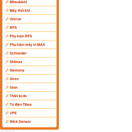
Mitsubishi
Máy thổi khí
Omron
RFS
Phụ kiện RFS
Phụ kiện máy in MAX
Schneider
Shimax
Siemens
Siren
Ston
Thiết bị đo
Tủ điện Tibox
VPE
Wick Sensor