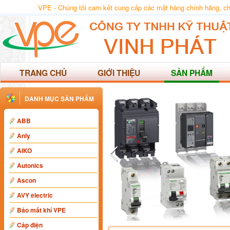
VPE - Chúng tôi cam kết cung cấp các mặt hàng chính hãng, chất
TRANG CHỦ
GIỚI THIỆU
SẢN PHẨM
DANH MỤC SẢN PHẨM
ABB
Anly
AIKO
Autonics
Ascon
AVY electric
Báo mất khí VPE
Cáp điện