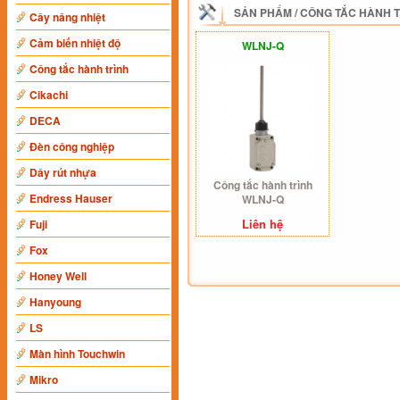
SẢN PHẨM
/
CÔNG TẮC HÀNH 
Cây nâng nhiệt
Cảm biến nhiệt độ
WLNJ-Q
Công tắc hành trình
Cikachi
DECA
Đèn công nghiệp
Dây rút nhựa
Công tắc hành trình
Endress Hauser
WLNJ-Q
Liên hệ
Fuji
Fox
Honey Well
Hanyoung
LS
Màn hình Touchwin
Mikro