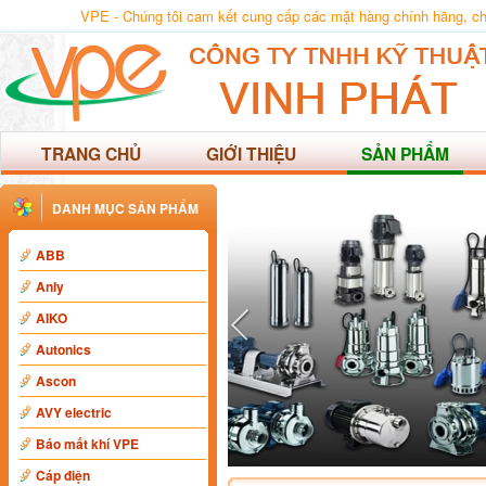
VPE - Chúng tôi cam kết cung cấp các mặt hàng chính hãng, chất
TRANG CHỦ
GIỚI THIỆU
SẢN PHẨM
DANH MỤC SẢN PHẨM
ABB
Anly
AIKO
Autonics
Ascon
AVY electric
Báo mất khí VPE
Cáp điện