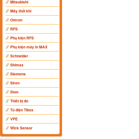
Mitsubishi
Máy thổi khí
Omron
RFS
Phụ kiện RFS
Phụ kiện máy in MAX
Schneider
Shimax
Siemens
Siren
Ston
Thiết bị đo
Tủ điện Tibox
VPE
Wick Sensor