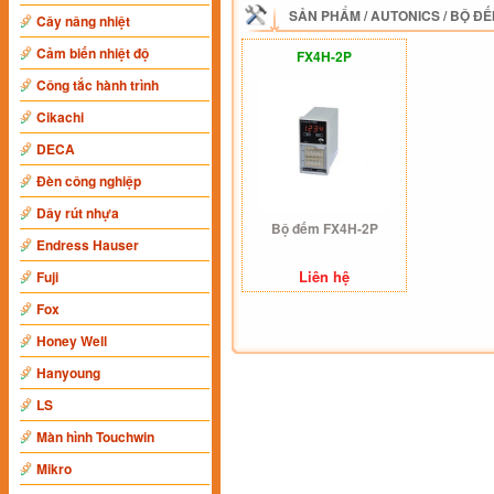
SẢN PHẨM
/
AUTONICS
/
BỘ ĐẾ
Cây nâng nhiệt
Cảm biến nhiệt độ
FX4H-2P
Công tắc hành trình
Cikachi
DECA
Đèn công nghiệp
Dây rút nhựa
Bộ đếm FX4H-2P
Endress Hauser
Liên hệ
Fuji
Fox
Honey Well
Hanyoung
LS
Màn hình Touchwin
Mikro