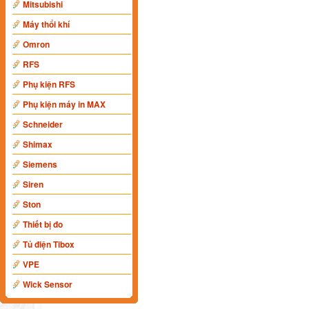
Mitsubishi
Máy thổi khí
Omron
RFS
Phụ kiện RFS
Phụ kiện máy in MAX
Schneider
Shimax
Siemens
Siren
Ston
Thiết bị đo
Tủ điện Tibox
VPE
Wick Sensor