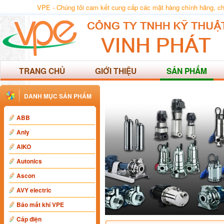
VPE - Chúng tôi cam kết cung cấp các mặt hàng chính hãng, chất
TRANG CHỦ
GIỚI THIỆU
SẢN PHẨM
DANH MỤC SẢN PHẨM
ABB
Anly
AIKO
Autonics
Ascon
AVY electric
Báo mất khí VPE
Cáp điện