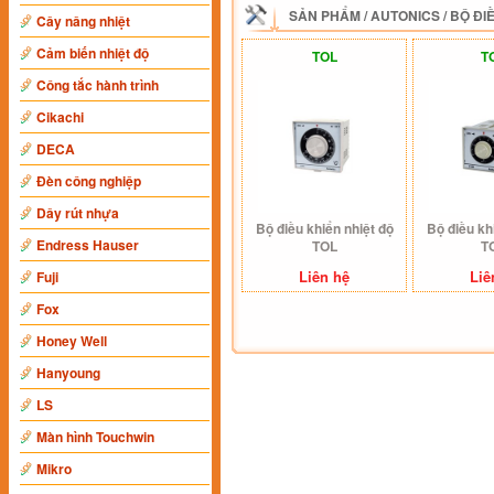
SẢN PHẨM
/
AUTONICS
/
BỘ ĐI
Cây nâng nhiệt
Cảm biến nhiệt độ
TOL
T
Công tắc hành trình
Cikachi
DECA
Đèn công nghiệp
Dây rút nhựa
Bộ điều khiển nhiệt độ
Bộ điều kh
Endress Hauser
TOL
T
Liên hệ
Liê
Fuji
Fox
Honey Well
Hanyoung
LS
Màn hình Touchwin
Mikro