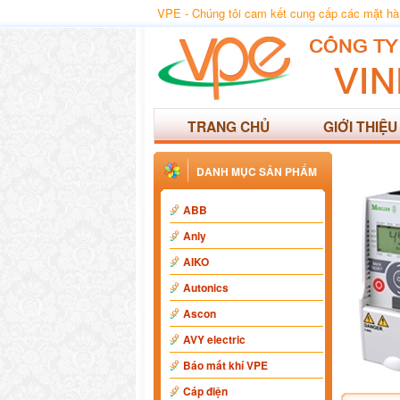
VPE - Chúng tôi cam kết cung cấp các mặt hàng
TRANG CHỦ
GIỚI THIỆU
DANH MỤC SẢN PHẨM
ABB
Anly
AIKO
Autonics
Ascon
AVY electric
Báo mất khí VPE
Cáp điện