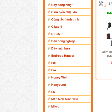
S
Cây nâng nhiệt
Cảm biến nhiệt độ
BJ
Công tắc hành trình
Cikachi
DECA
Đèn công nghiệp
Dây rút nhựa
Cảm bi
Endress Hauser
BJ
Fuji
Fox
Honey Well
Hanyoung
LS
Màn hình Touchwin
Mikro