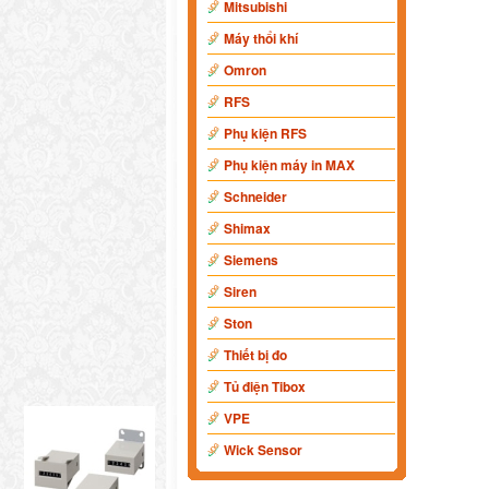
Mitsubishi
Máy thổi khí
Omron
RFS
Phụ kiện RFS
Phụ kiện máy in MAX
Schneider
Shimax
Siemens
Siren
Ston
Thiết bị đo
Tủ điện Tibox
VPE
Wick Sensor