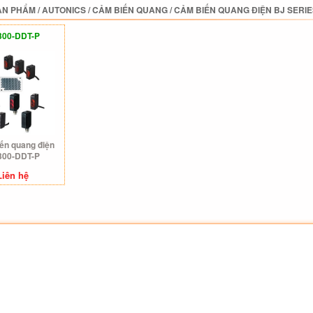
ẢN PHẨM
/
AUTONICS
/
CẢM BIẾN QUANG
/
CẢM BIẾN QUANG ĐIỆN BJ SERIE
300-DDT-P
ến quang điện
300-DDT-P
Liên hệ