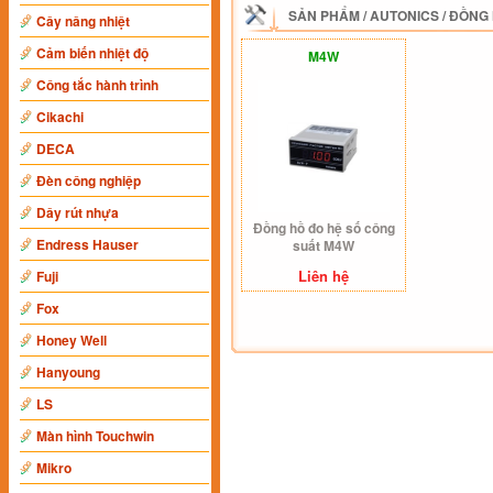
SẢN PHẨM
/
AUTONICS
/
ĐỒNG 
Cây nâng nhiệt
Cảm biến nhiệt độ
M4W
Công tắc hành trình
Cikachi
DECA
Đèn công nghiệp
Dây rút nhựa
Đồng hồ đo hệ số công
Endress Hauser
suất M4W
Liên hệ
Fuji
Fox
Honey Well
Hanyoung
LS
Màn hình Touchwin
Mikro