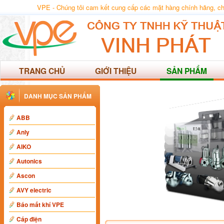
VPE - Chúng tôi cam kết cung cấp các mặt hàng chính hãng, chất
TRANG CHỦ
GIỚI THIỆU
SẢN PHẨM
DANH MỤC SẢN PHẨM
ABB
Anly
AIKO
Autonics
Ascon
AVY electric
Báo mất khí VPE
Cáp điện