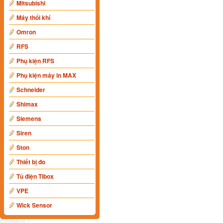
Mitsubishi
Máy thổi khí
Omron
RFS
Phụ kiện RFS
Phụ kiện máy in MAX
Schneider
Shimax
Siemens
Siren
Ston
Thiết bị đo
Tủ điện Tibox
VPE
Wick Sensor