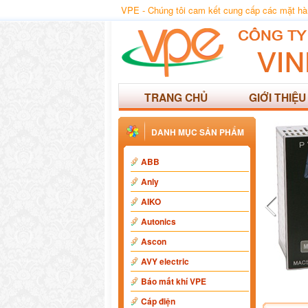
VPE - Chúng tôi cam kết cung cấp các mặt hàng
TRANG CHỦ
GIỚI THIỆU
DANH MỤC SẢN PHẨM
ABB
Anly
AIKO
Autonics
Ascon
AVY electric
Báo mất khí VPE
Cáp điện