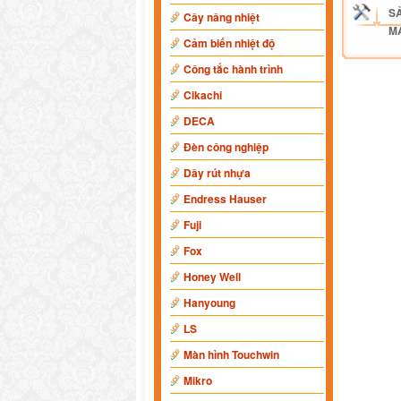
S
Cây nâng nhiệt
M
Cảm biến nhiệt độ
Công tắc hành trình
Cikachi
DECA
Đèn công nghiệp
Dây rút nhựa
Endress Hauser
Fuji
Fox
Honey Well
Hanyoung
LS
Màn hình Touchwin
Mikro