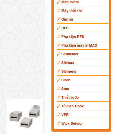
Mitsubishi
Máy thổi khí
Omron
RFS
Phụ kiện RFS
Phụ kiện máy in MAX
Schneider
Shimax
Siemens
Siren
Ston
Thiết bị đo
Tủ điện Tibox
VPE
Wick Sensor