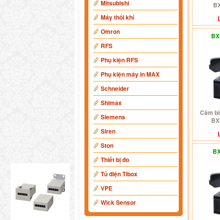
Mitsubishi
B
Máy thổi khí
Omron
BX
RFS
Phụ kiện RFS
Phụ kiện máy in MAX
Schneider
Shimax
Cảm bi
Siemens
BX
Siren
Ston
BX
Thiết bị đo
Tủ điện Tibox
VPE
Wick Sensor