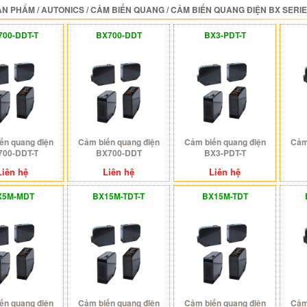
ẢN PHẨM
/
AUTONICS
/
CẢM BIẾN QUANG
/
CẢM BIẾN QUANG ĐIỆN BX SERI
700-DDT-T
BX700-DDT
BX3-PDT-T
ến quang điện
Cảm biến quang điện
Cảm biến quang điện
Cảm
700-DDT-T
BX700-DDT
BX3-PDT-T
Liên hệ
Liên hệ
Liên hệ
X5M-MDT
BX15M-TDT-T
BX15M-TDT
ến quang điện
Cảm biến quang điện
Cảm biến quang điện
Cảm