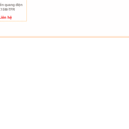
ến quang điện
15M-TFR
Liên hệ