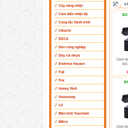
S
Cây nâng nhiệt
Cảm biến nhiệt độ
BX
Công tắc hành trình
Cikachi
DECA
Đèn công nghiệp
Dây rút nhựa
Cảm bi
Endress Hauser
BX
Fuji
Fox
B
Honey Well
Hanyoung
LS
Màn hình Touchwin
Mikro
Cảm bi