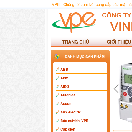
VPE - Chúng tôi cam kết cung cấp các mặt hàng
TRANG CHỦ
GIỚI THIỆU
DANH MỤC SẢN PHẨM
ABB
Anly
AIKO
Autonics
Ascon
AVY electric
Báo mất khí VPE
Cáp điện