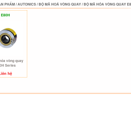
ẢN PHẨM
/
AUTONICS
/
BỘ MÃ HOÁ VÒNG QUAY
/
BỘ MÃ HÓA VÒNG QUAY E8
E80H
hóa vòng quay
0H Series
Liên hệ