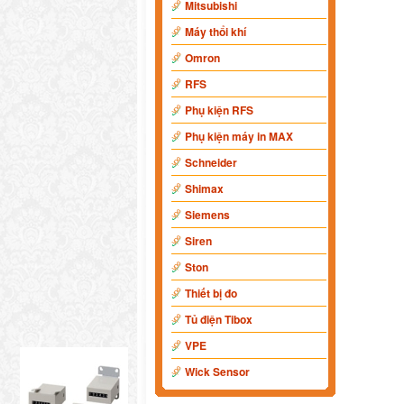
Mitsubishi
Máy thổi khí
Omron
RFS
Phụ kiện RFS
Phụ kiện máy in MAX
Schneider
Shimax
Siemens
Siren
Ston
Thiết bị đo
Tủ điện Tibox
VPE
Wick Sensor