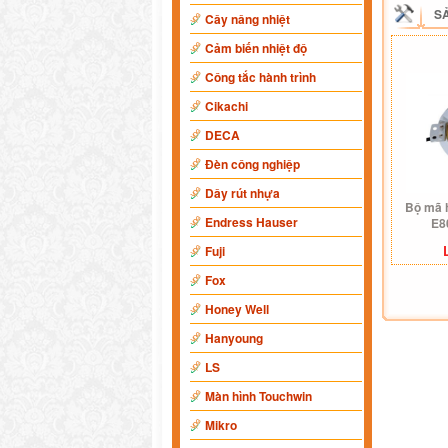
S
Cây nâng nhiệt
Cảm biến nhiệt độ
Công tắc hành trình
Cikachi
DECA
Đèn công nghiệp
Dây rút nhựa
Bộ mã 
Endress Hauser
E8
Fuji
Fox
Honey Well
Hanyoung
LS
Màn hình Touchwin
Mikro