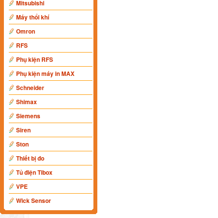
Mitsubishi
Máy thổi khí
Omron
RFS
Phụ kiện RFS
Phụ kiện máy in MAX
Schneider
Shimax
Siemens
Siren
Ston
Thiết bị đo
Tủ điện Tibox
VPE
Wick Sensor