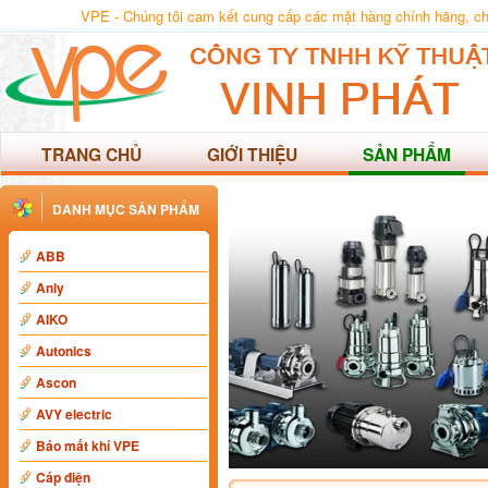
VPE - Chúng tôi cam kết cung cấp các mặt hàng chính hãng, chất
TRANG CHỦ
GIỚI THIỆU
SẢN PHẨM
DANH MỤC SẢN PHẨM
ABB
Anly
AIKO
Autonics
Ascon
AVY electric
Báo mất khí VPE
Cáp điện