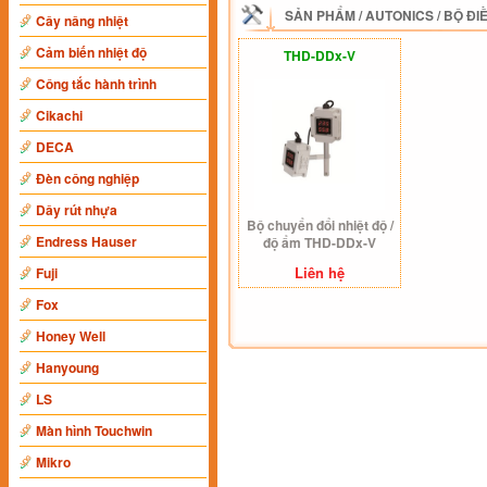
SẢN PHẨM
/
AUTONICS
/
BỘ ĐI
Cây nâng nhiệt
Cảm biến nhiệt độ
THD-DDx-V
Công tắc hành trình
Cikachi
DECA
Đèn công nghiệp
Dây rút nhựa
Bộ chuyển đổi nhiệt độ /
Endress Hauser
độ ẩm THD-DDx-V
Liên hệ
Fuji
Fox
Honey Well
Hanyoung
LS
Màn hình Touchwin
Mikro