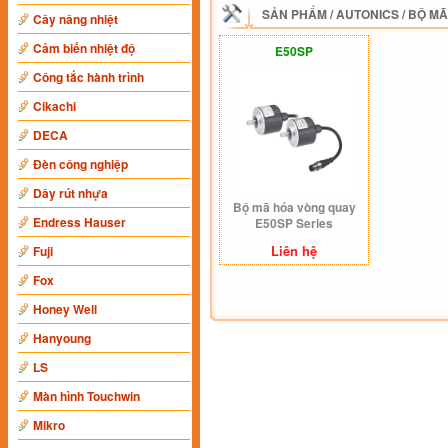
SẢN PHẨM
/
AUTONICS
/
BỘ MÃ
Cây nâng nhiệt
Cảm biến nhiệt độ
E50SP
Công tắc hành trình
Cikachi
DECA
Đèn công nghiệp
Dây rút nhựa
Bộ mã hóa vòng quay
Endress Hauser
E50SP Series
Liên hệ
Fuji
Fox
Honey Well
Hanyoung
LS
Màn hình Touchwin
Mikro