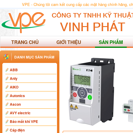
VPE - Chúng tôi cam kết cung cấp các mặt hàng chính hãng, chất
TRANG CHỦ
GIỚI THIỆU
SẢN PHẨM
DANH MỤC SẢN PHẨM
ABB
Anly
AIKO
Autonics
Ascon
AVY electric
Báo mất khí VPE
Cáp điện