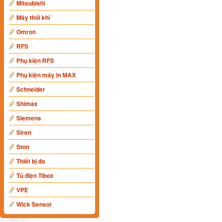
Mitsubishi
Máy thổi khí
Omron
RFS
Phụ kiện RFS
Phụ kiện máy in MAX
Schneider
Shimax
Siemens
Siren
Ston
Thiết bị đo
Tủ điện Tibox
VPE
Wick Sensor