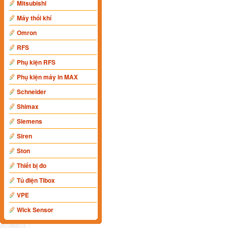
Mitsubishi
Máy thổi khí
Omron
RFS
Phụ kiện RFS
Phụ kiện máy in MAX
Schneider
Shimax
Siemens
Siren
Ston
Thiết bị đo
Tủ điện Tibox
VPE
Wick Sensor