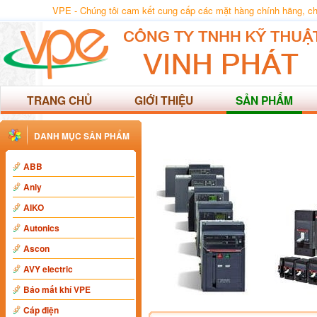
VPE - Chúng tôi cam kết cung cấp các mặt hàng chính hãng, chất
TRANG CHỦ
GIỚI THIỆU
SẢN PHẨM
DANH MỤC SẢN PHẨM
ABB
Anly
AIKO
Autonics
Ascon
AVY electric
Báo mất khí VPE
Cáp điện