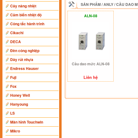
SẢN PHẨM
/
ANLY
/
CẦU DAO 
Cây nâng nhiệt
Cảm biến nhiệt độ
ALN-08
Công tắc hành trình
Cikachi
DECA
Đèn công nghiệp
Dây rút nhựa
Cầu dao mức ALN-08
Endress Hauser
Liên hệ
Fuji
Fox
Honey Well
Hanyoung
LS
Màn hình Touchwin
Mikro