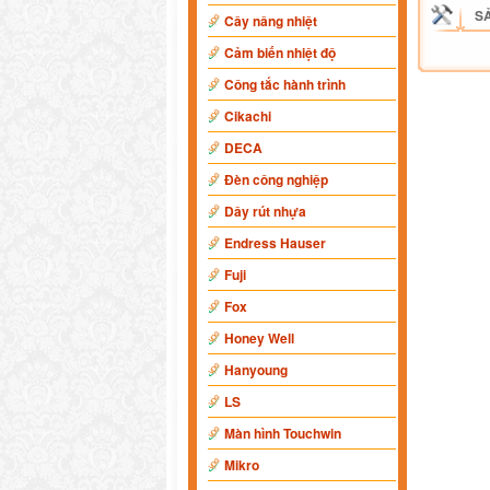
S
Cây nâng nhiệt
Cảm biến nhiệt độ
Công tắc hành trình
Cikachi
DECA
Đèn công nghiệp
Dây rút nhựa
Endress Hauser
Fuji
Fox
Honey Well
Hanyoung
LS
Màn hình Touchwin
Mikro