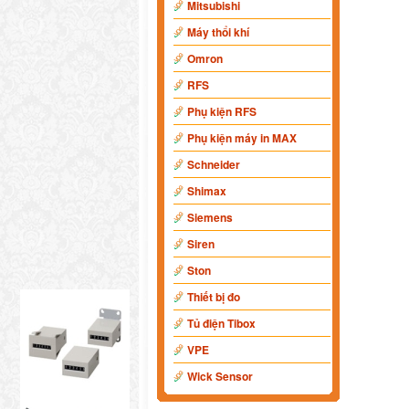
Mitsubishi
Máy thổi khí
Omron
RFS
Phụ kiện RFS
Phụ kiện máy in MAX
Schneider
Shimax
Siemens
Siren
Ston
Thiết bị đo
Tủ điện Tibox
VPE
Wick Sensor