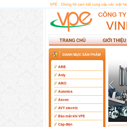
VPE - Chúng tôi cam kết cung cấp các mặt hàng
TRANG CHỦ
GIỚI THIỆU
DANH MỤC SẢN PHẨM
ABB
Anly
AIKO
Autonics
Ascon
AVY electric
Báo mất khí VPE
Cáp điện