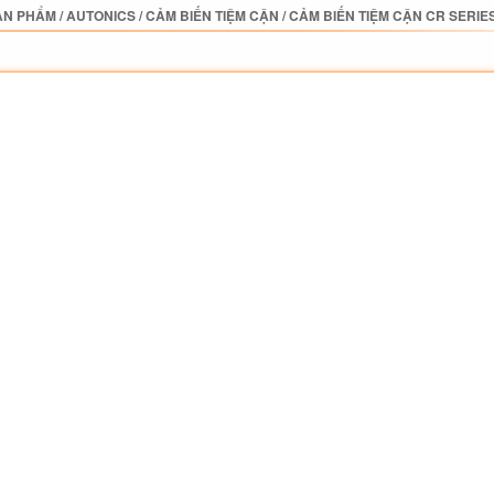
ẢN PHẨM
/
AUTONICS
/
CẢM BIẾN TIỆM CẬN
/
CẢM BIẾN TIỆM CẬN CR SERIE