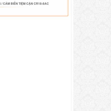
S
/
CẢM BIẾN TIỆM CẬN CR18-8AC