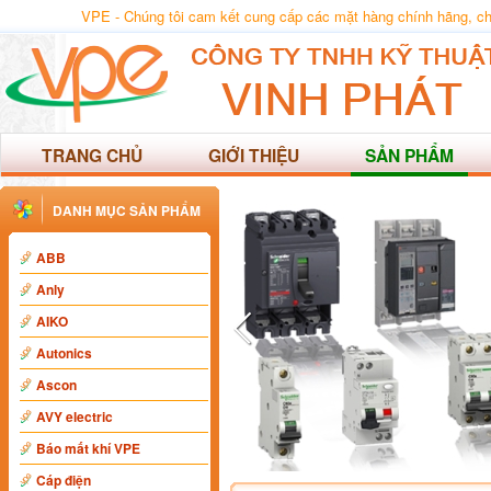
VPE - Chúng tôi cam kết cung cấp các mặt hàng chính hãng, chất
TRANG CHỦ
GIỚI THIỆU
SẢN PHẨM
DANH MỤC SẢN PHẨM
ABB
Anly
AIKO
Autonics
Ascon
AVY electric
Báo mất khí VPE
Cáp điện