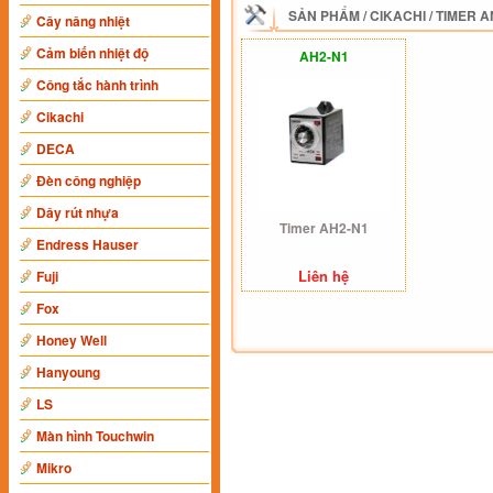
SẢN PHẨM
/
CIKACHI
/
TIMER 
Cây nâng nhiệt
Cảm biến nhiệt độ
AH2-N1
Công tắc hành trình
Cikachi
DECA
Đèn công nghiệp
Dây rút nhựa
Timer AH2-N1
Endress Hauser
Liên hệ
Fuji
Fox
Honey Well
Hanyoung
LS
Màn hình Touchwin
Mikro