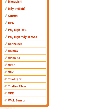
Mitsubishi
Máy thổi khí
Omron
RFS
Phụ kiện RFS
Phụ kiện máy in MAX
Schneider
Shimax
Siemens
Siren
Ston
Thiết bị đo
Tủ điện Tibox
VPE
Wick Sensor