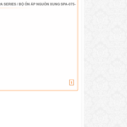
A SERIES
/
BỘ ỔN ÁP NGUỒN XUNG SPA-075-
1