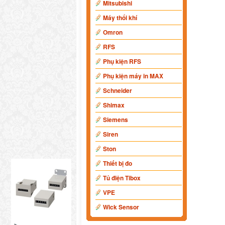
Mitsubishi
Máy thổi khí
Omron
RFS
Phụ kiện RFS
Phụ kiện máy in MAX
Schneider
Shimax
Siemens
Siren
Ston
Thiết bị đo
Tủ điện Tibox
VPE
Wick Sensor