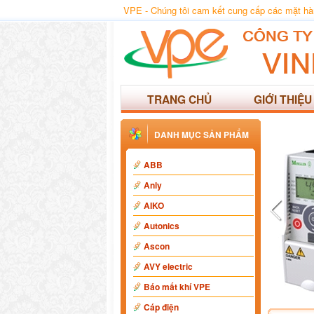
VPE - Chúng tôi cam kết cung cấp các mặt hàng
TRANG CHỦ
GIỚI THIỆU
DANH MỤC SẢN PHẨM
ABB
Anly
AIKO
Autonics
Ascon
AVY electric
Báo mất khí VPE
Cáp điện