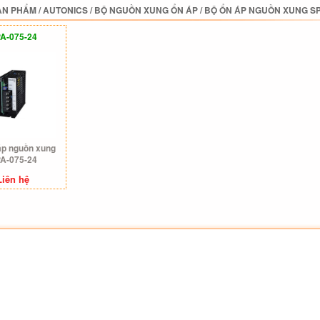
ẢN PHẨM
/
AUTONICS
/
BỘ NGUỒN XUNG ỔN ÁP
/
BỘ ỔN ÁP NGUỒN XUNG SP
A-075-24
áp nguồn xung
A-075-24
Liên hệ