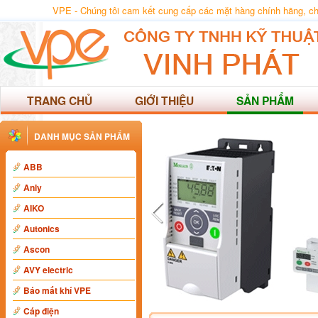
VPE - Chúng tôi cam kết cung cấp các mặt hàng chính hãng, chất
TRANG CHỦ
GIỚI THIỆU
SẢN PHẨM
DANH MỤC SẢN PHẨM
ABB
Anly
AIKO
Autonics
Ascon
AVY electric
Báo mất khí VPE
Cáp điện