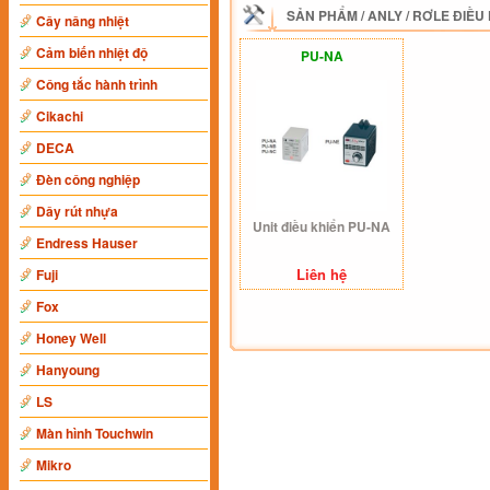
SẢN PHẨM
/
ANLY
/
RƠLE ĐIỀU
Cây nâng nhiệt
Cảm biến nhiệt độ
PU-NA
Công tắc hành trình
Cikachi
DECA
Đèn công nghiệp
Dây rút nhựa
Unit điều khiển PU-NA
Endress Hauser
Liên hệ
Fuji
Fox
Honey Well
Hanyoung
LS
Màn hình Touchwin
Mikro