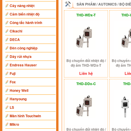
SẢN PHẨM
/
AUTONICS
/
BỘ ĐI
Cây nâng nhiệt
Cảm biến nhiệt độ
THD-WDx-T
THD-
Công tắc hành trình
Cikachi
DECA
Đèn công nghiệp
Dây rút nhựa
Bộ chuyển đổi nhiệt độ /
Bộ chuyển đ
Endress Hauser
độ ẩm THD-WDx-T
độ ẩm T
Liên hệ
Liê
Fuji
Fox
THD-DDx-C
THD
Honey Well
Hanyoung
LS
Màn hình Touchwin
Mikro
Bộ chuyển đổi nhiệt độ /
Bộ chuyển đ