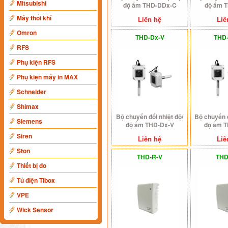
Mitsubishi
độ ẩm THD-DDx-C
độ ẩm 
Máy thổi khí
Liên hệ
Liê
Omron
THD-Dx-V
THD
RFS
Phụ kiện RFS
Phụ kiện máy in MAX
Schneider
Shimax
Bộ chuyển đổi nhiệt độ/
Bộ chuyển đ
Siemens
độ ẩm THD-Dx-V
độ ẩm 
Siren
Liên hệ
Liê
Ston
THD-R-V
THD
Thiết bị đo
Tủ điện Tibox
VPE
Wick Sensor