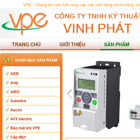
VPE - Chúng tôi cam kết cung cấp các mặt hàng chính hãng, chất
TRANG CHỦ
GIỚI THIỆU
SẢN PHẨM
DANH MỤC SẢN PHẨM
ABB
Anly
AIKO
Autonics
Ascon
AVY electric
Báo mất khí VPE
Cáp điện