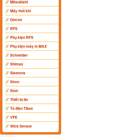
Mitsubishi
Máy thổi khí
Omron
RFS
Phụ kiện RFS
Phụ kiện máy in MAX
Schneider
Shimax
Siemens
Siren
Ston
Thiết bị đo
Tủ điện Tibox
VPE
Wick Sensor