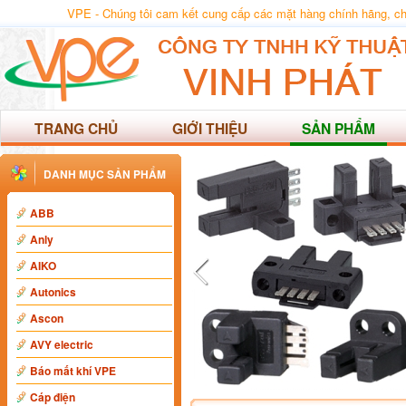
VPE - Chúng tôi cam kết cung cấp các mặt hàng chính hãng, chất
TRANG CHỦ
GIỚI THIỆU
SẢN PHẨM
DANH MỤC SẢN PHẨM
ABB
Anly
AIKO
Autonics
Ascon
AVY electric
Báo mất khí VPE
Cáp điện