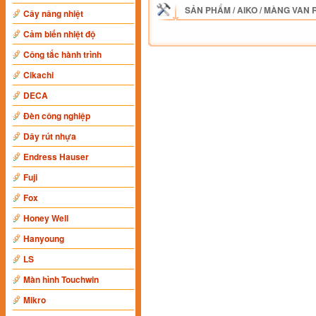
SẢN PHẨM
/
AIKO
/
MÀNG VAN R
Cây nâng nhiệt
Cảm biến nhiệt độ
Công tắc hành trình
Cikachi
DECA
Đèn công nghiệp
Dây rút nhựa
Endress Hauser
Fuji
Fox
Honey Well
Hanyoung
LS
Màn hình Touchwin
Mikro