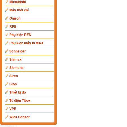
Mitsubishi
Máy thổi khí
Omron
RFS
Phụ kiện RFS
Phụ kiện máy in MAX
Schneider
Shimax
Siemens
Siren
Ston
Thiết bị đo
Tủ điện Tibox
VPE
Wick Sensor