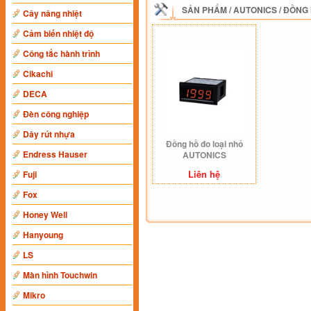
SẢN PHẨM
/
AUTONICS
/
ĐỒNG 
Cây nâng nhiệt
Cảm biến nhiệt độ
Công tắc hành trình
Cikachi
DECA
Đèn công nghiệp
Dây rút nhựa
Đồng hồ đo loại nhỏ
Endress Hauser
AUTONICS
Liên hệ
Fuji
Fox
Honey Well
Hanyoung
LS
Màn hình Touchwin
Mikro