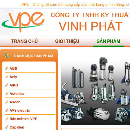
VPE - Chúng tôi cam kết cung cấp các mặt hàng chính hãng, chất
TRANG CHỦ
GIỚI THIỆU
SẢN PHẨM
DANH MỤC SẢN PHẨM
ABB
Anly
AIKO
Autonics
Ascon
AVY electric
Báo mất khí VPE
Cáp điện