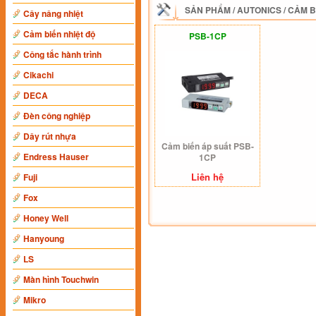
SẢN PHẨM
/
AUTONICS
/
CẢM B
Cây nâng nhiệt
Cảm biến nhiệt độ
PSB-1CP
Công tắc hành trình
Cikachi
DECA
Đèn công nghiệp
Dây rút nhựa
Cảm biến áp suất PSB-
Endress Hauser
1CP
Liên hệ
Fuji
Fox
Honey Well
Hanyoung
LS
Màn hình Touchwin
Mikro