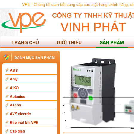
VPE - Chúng tôi cam kết cung cấp các mặt hàng chính hãng, chất
TRANG CHỦ
GIỚI THIỆU
SẢN PHẨM
DANH MỤC SẢN PHẨM
ABB
Anly
AIKO
Autonics
Ascon
AVY electric
Báo mất khí VPE
Cáp điện