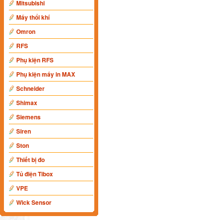
Mitsubishi
Máy thổi khí
Omron
RFS
Phụ kiện RFS
Phụ kiện máy in MAX
Schneider
Shimax
Siemens
Siren
Ston
Thiết bị đo
Tủ điện Tibox
VPE
Wick Sensor