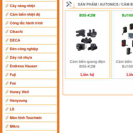
SẢN PHẨM
/
AUTONICS
/
CẢM B
Cây nâng nhiệt
Cảm biến nhiệt độ
BS5-K2M
BJ100
Công tắc hành trình
Cikachi
DECA
Đèn công nghiệp
Dây rút nhựa
Cảm biến quang điện
Cảm biến 
Endress Hauser
BS5-K2M
BJ100
Liên hệ
Liê
Fuji
Fox
Honey Well
Hanyoung
LS
Màn hình Touchwin
Mikro