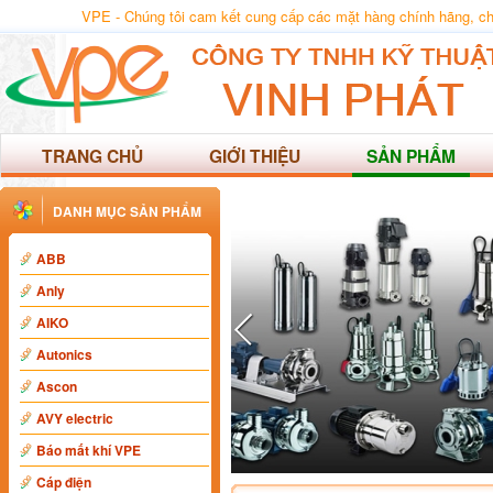
VPE - Chúng tôi cam kết cung cấp các mặt hàng chính hãng, chất
TRANG CHỦ
GIỚI THIỆU
SẢN PHẨM
DANH MỤC SẢN PHẨM
ABB
Anly
AIKO
Autonics
Ascon
AVY electric
Báo mất khí VPE
Cáp điện