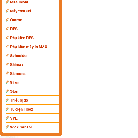
Mitsubishi
Máy thổi khí
Omron
RFS
Phụ kiện RFS
Phụ kiện máy in MAX
Schneider
Shimax
Siemens
Siren
Ston
Thiết bị đo
Tủ điện Tibox
VPE
Wick Sensor