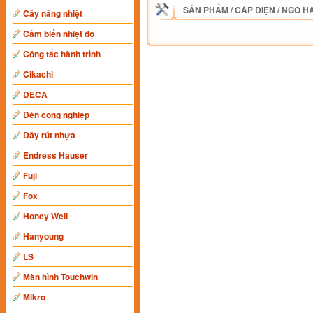
SẢN PHẨM
/
CÁP ĐIỆN
/
NGÔ H
Cây nâng nhiệt
Cảm biến nhiệt độ
Công tắc hành trình
Cikachi
DECA
Đèn công nghiệp
Dây rút nhựa
Endress Hauser
Fuji
Fox
Honey Well
Hanyoung
LS
Màn hình Touchwin
Mikro