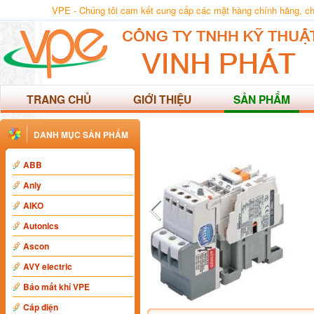
VPE - Chúng tôi cam kết cung cấp các mặt hàng chính hãng, chất
TRANG CHỦ
GIỚI THIỆU
SẢN PHẨM
DANH MỤC SẢN PHẨM
ABB
Anly
AIKO
Autonics
Ascon
AVY electric
Báo mất khí VPE
Cáp điện