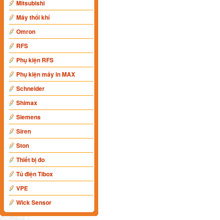
Mitsubishi
Máy thổi khí
Omron
RFS
Phụ kiện RFS
Phụ kiện máy in MAX
Schneider
Shimax
Siemens
Siren
Ston
Thiết bị đo
Tủ điện Tibox
VPE
Wick Sensor