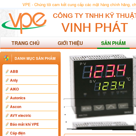
VPE - Chúng tôi cam kết cung cấp các mặt hàng chính hãng, chất
TRANG CHỦ
GIỚI THIỆU
SẢN PHẨM
DANH MỤC SẢN PHẨM
ABB
Anly
AIKO
Autonics
Ascon
AVY electric
Báo mất khí VPE
Cáp điện