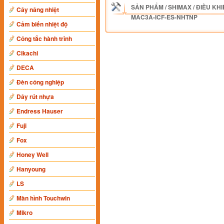
SẢN PHẨM
/
SHIMAX
/
ĐIỀU KHI
Cây nâng nhiệt
MAC3A-ICF-ES-NHTNP
Cảm biến nhiệt độ
Công tắc hành trình
Cikachi
DECA
Đèn công nghiệp
Dây rút nhựa
Endress Hauser
Fuji
Fox
Honey Well
Hanyoung
LS
Màn hình Touchwin
Mikro