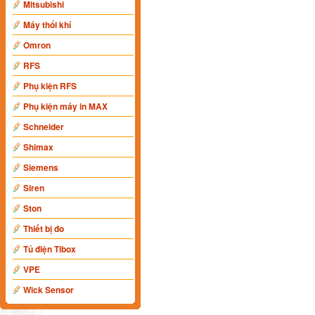
Mitsubishi
Máy thổi khí
Omron
RFS
Phụ kiện RFS
Phụ kiện máy in MAX
Schneider
Shimax
Siemens
Siren
Ston
Thiết bị đo
Tủ điện Tibox
VPE
Wick Sensor