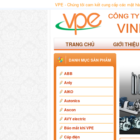
VPE - Chúng tôi cam kết cung cấp các mặt hàng
TRANG CHỦ
GIỚI THIỆU
DANH MỤC SẢN PHẨM
ABB
Anly
AIKO
Autonics
Ascon
AVY electric
Báo mất khí VPE
Cáp điện