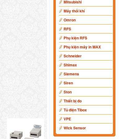
Mitsubishi
Máy thổi khí
Omron
RFS
Phụ kiện RFS
Phụ kiện máy in MAX
Schneider
Shimax
Siemens
Siren
Ston
Thiết bị đo
Tủ điện Tibox
VPE
Wick Sensor