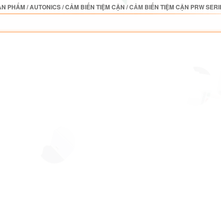
ẢN PHẨM
/
AUTONICS
/
CẢM BIẾN TIỆM CẬN
/
CẢM BIẾN TIỆM CẬN PRW SERI