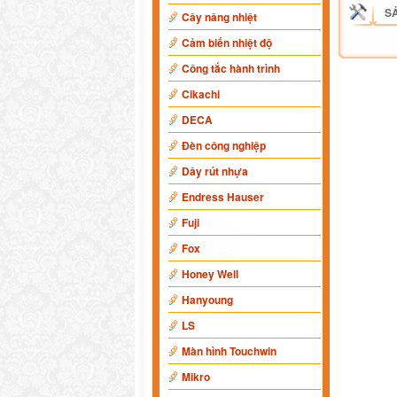
S
Cây nâng nhiệt
Cảm biến nhiệt độ
Công tắc hành trình
Cikachi
DECA
Đèn công nghiệp
Dây rút nhựa
Endress Hauser
Fuji
Fox
Honey Well
Hanyoung
LS
Màn hình Touchwin
Mikro