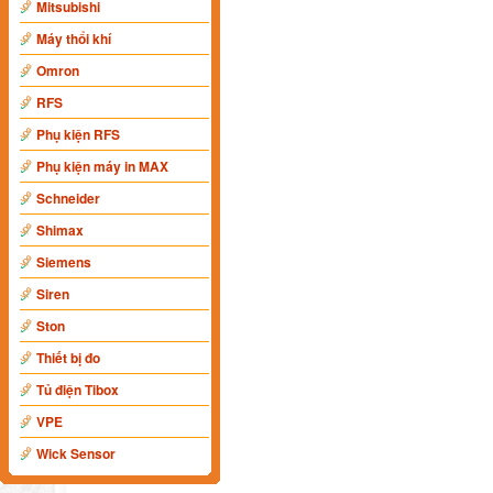
Mitsubishi
Máy thổi khí
Omron
RFS
Phụ kiện RFS
Phụ kiện máy in MAX
Schneider
Shimax
Siemens
Siren
Ston
Thiết bị đo
Tủ điện Tibox
VPE
Wick Sensor