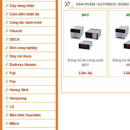
SẢN PHẨM
/
AUTONICS
/
ĐỒNG 
Cây nâng nhiệt
Cảm biến nhiệt độ
M4Y
M
Công tắc hành trình
Cikachi
DECA
Đèn công nghiệp
Dây rút nhựa
Đồng hồ đo công suất
Đồng hồ đ
Endress Hauser
M4Y
M
Liên hệ
Liê
Fuji
Fox
Honey Well
Hanyoung
LS
Màn hình Touchwin
Mikro