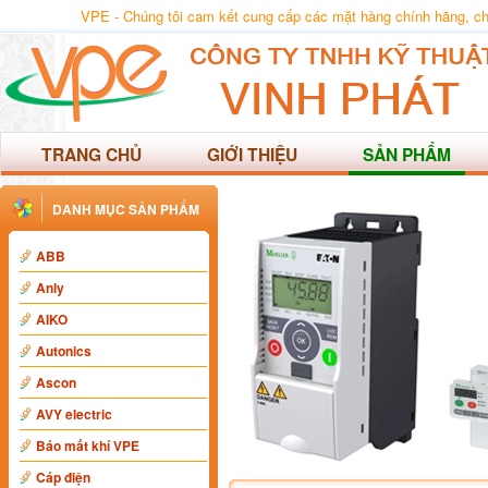
VPE - Chúng tôi cam kết cung cấp các mặt hàng chính hãng, chất
TRANG CHỦ
GIỚI THIỆU
SẢN PHẨM
DANH MỤC SẢN PHẨM
ABB
Anly
AIKO
Autonics
Ascon
AVY electric
Báo mất khí VPE
Cáp điện