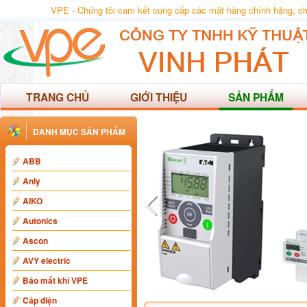
VPE - Chúng tôi cam kết cung cấp các mặt hàng chính hãng, chất
TRANG CHỦ
GIỚI THIỆU
SẢN PHẨM
DANH MỤC SẢN PHẨM
ABB
Anly
AIKO
Autonics
Ascon
AVY electric
Báo mất khí VPE
Cáp điện