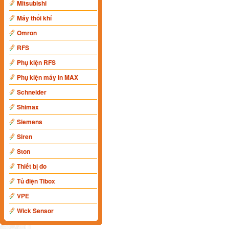
Mitsubishi
Máy thổi khí
Omron
RFS
Phụ kiện RFS
Phụ kiện máy in MAX
Schneider
Shimax
Siemens
Siren
Ston
Thiết bị đo
Tủ điện Tibox
VPE
Wick Sensor