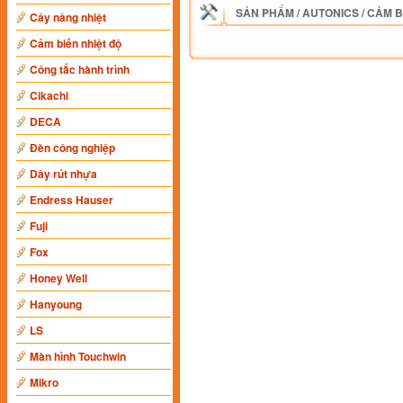
SẢN PHẨM
/
AUTONICS
/
CẢM B
Cây nâng nhiệt
Cảm biến nhiệt độ
Công tắc hành trình
Cikachi
DECA
Đèn công nghiệp
Dây rút nhựa
Endress Hauser
Fuji
Fox
Honey Well
Hanyoung
LS
Màn hình Touchwin
Mikro