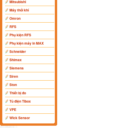
Mitsubishi
Máy thổi khí
Omron
RFS
Phụ kiện RFS
Phụ kiện máy in MAX
Schneider
Shimax
Siemens
Siren
Ston
Thiết bị đo
Tủ điện Tibox
VPE
Wick Sensor