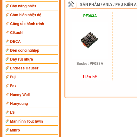
SẢN PHẨM
/
ANLY
/
PHỤ KIỆN 
Cây nâng nhiệt
Cảm biến nhiệt độ
PF083A
Công tắc hành trình
Cikachi
DECA
Đèn công nghiệp
Dây rút nhựa
Socket PF083A
Endress Hauser
Liên hệ
Fuji
Fox
Honey Well
Hanyoung
LS
Màn hình Touchwin
Mikro